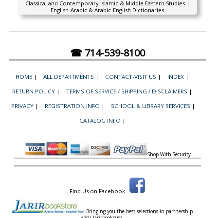
Classical and Contemporary Islamic & Middle Eastern Studies |
English-Arabic & Arabic-English Dictionaries
☎ 714-539-8100
HOME
|
ALL DEPARTMENTS
|
CONTACT-VISIT US
|
INDEX
|
RETURN POLICY
|
TERMS OF SERVICE / SHIPPING / DISCLAIMERS
|
PRIVACY
|
REGISTRATION INFO
|
SCHOOL & LIBRARY SERVICES
|
CATALOG INFO
|
Shop With Security
Find Us on Facebook
Bringing you the best selections in partnership
with
Jarirbooksusa.