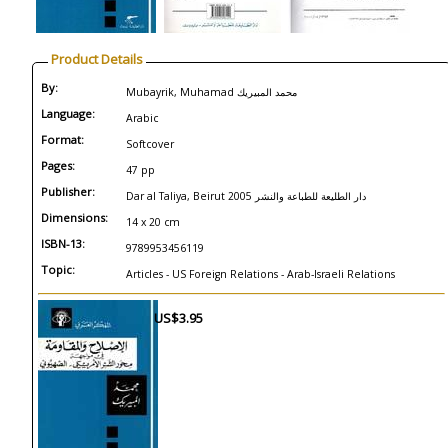
Product Details
By:
Mubayrik, Muhamad محمد المبيريك
Language:
Arabic
Format:
Softcover
Pages:
47 pp
Publisher:
Dar al Taliya, Beirut 2005 دار الطليعة للطباعة والنشر
Dimensions:
14 x 20 cm
ISBN-13:
9789953456119
Topic:
Articles - US Foreign Relations - Arab-Israeli Relations
US$3.95