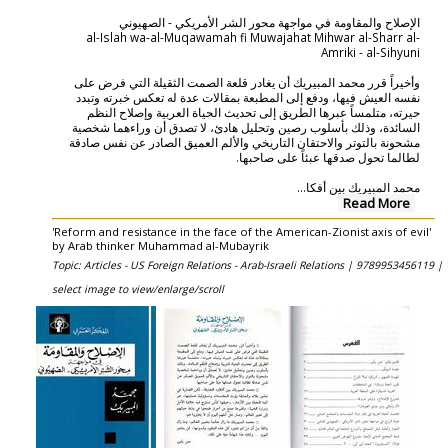
الإصلاح والمقاومة في مواجهة محور الشر الأمريكي - الصهيوني
al-Islah wa-al-Muqawamah fi Muwajahat Mihwar al-Sharr al-
Amriki - al-Sihyuni
وأخيراً قرر محمد المبيريك أن يغادر قلعة الصمت الثقيلة التي فرض على
نفسه العيش فيها، ودفع إلى المطبعة بمقالات عدة له تعكس خبرته وتبدد
حيرته، متلمساً عبرها الطريق إلى تحديث الحياة العربية وإصلاح النظم
السائدة، وذلك بأسلوب رصين وتحليل هادئ، لا تصدق أن وراءهما شخصية
مشحونة بالتوتر والاحتقان التاريخي والألم العميق الصادر عن نفس صادقة
لطالما تحول صدقها عبئاً على صاحبها.
...
محمد المبيريك بين أفكا
Read More
'Reform and resistance in the face of the American-Zionist axis of evil'
by Arab thinker Muhammad al-Mubayrik
Topic: Articles - US Foreign Relations - Arab-Israeli Relations |
9789953456119 |
select image to view/enlarge/scroll