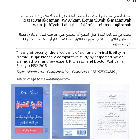
US$5.00
نظرية الضمان او، أحكام المسؤولية المدنية والجنائية في الفقه الاسلامي : دراسة مقارنة
Naẓarīyat al-ḍamān, aw, Aḥkām al-masʼūlīyah al-madanīyah
wa-al-jināʼīyah fī al-fiqh al-Islāmī : dirāsah muqāranah
يجيب عن تساؤلات كثيرة حول الضمان أو التضمين على حد تعبير قثهاء الإسلام ومقابلة
عند فقهاء القانون اصطلاح المسؤولية القانونية عن الفعل الضار أو العمل غير المشروع)
بدراسة مقارنة.
Theory of security, the provisions of civil and criminal liability in
Islamic jurisprudence: a comparative study by respected Syrian
Islamic scholar and law expert, Professor and Doctor Wahbah al-
Zuhayli (1932-2015).
Topic: Islamic Law - Compensation - Contracts |
9781575474885 |
select image to view/enlarge/scroll