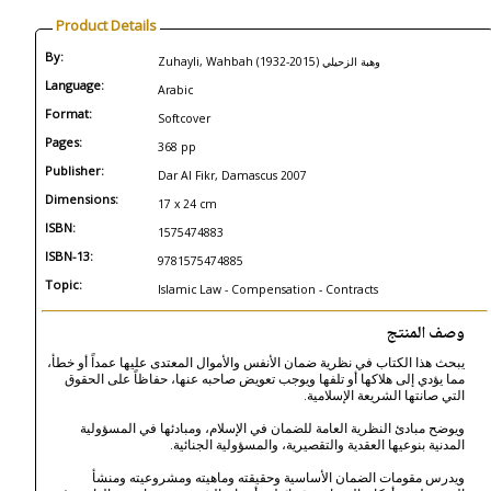
Product Details
By:
Zuhayli, Wahbah (1932-2015) وهبة الزحيلي
Language:
Arabic
Format:
Softcover
Pages:
368 pp
Publisher:
Dar Al Fikr, Damascus 2007
Dimensions:
17 x 24 cm
ISBN:
1575474883
ISBN-13:
9781575474885
Topic:
Islamic Law - Compensation - Contracts
وصف المنتج
يبحث هذا الكتاب في نظرية ضمان الأنفس والأموال المعتدى عليها عمداً أو خطأ،
مما يؤدي إلى هلاكها أو تلفها ويوجب تعويض صاحبه عنها، حفاظاً على الحقوق
التي صانتها الشريعة الإسلامية.
ويوضح مبادئ النظرية العامة للضمان في الإسلام، ومبادئها في المسؤولية
المدنية بنوعيها العقدية والتقصيرية، والمسؤولية الجنائية.
ويدرس مقومات الضمان الأساسية وحقيقته وماهيته ومشروعيته ومنشأ