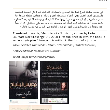
US$8.95
فى مدينه مطوقه تروع شوارعها الجرذان والعصابات، تقوضت فيها اركان السلطه الحاكمة،
واستشرى العنف العقيم، يؤتى لامرأه متوسطه العمر والحاله الاجتماعيه بطفله عمرها اثنا
عشر عاماً ويقال لها انها مسؤوله عن تربيتها. هذا الكتاب، الذى وصفته الكاتبه بأنه “محاوله
لكتابه سيرة” هو مذكرات تلك المرأه اليومية، وهو نظره سريعه على مستقبل اكثر ترويعاً
اكثر ترويعاً من حاضرنا، وعلى القوى الوحيده القادره على انقاذنا من تدمير كامل. -
Translated to Arabic, 'Memoirs of a Survivor', a novel by Nobel
Laureate Doris Lessing (1919-2013), First published in 1974, the book is
set in a dystopian future, and is written in the form of a journal.
Topic: Selected Translation - Novel - Great Britian |
9789953873404 |
Arabic Edition of 'Memoirs of a Survivor'
select image to view/enlarge/scroll