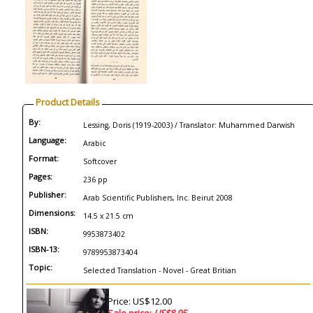
Product Details
By:
Lessing, Doris (1919-2003) / Translator: Muhammed Darwish
Language:
Arabic
Format:
Softcover
Pages:
236 pp
Publisher:
Arab Scientific Publishers, Inc. Beirut 2008
Dimensions:
14.5 x 21.5 cm
ISBN:
9953873402
ISBN-13:
9789953873404
Topic:
Selected Translation - Novel - Great Britian
Price: US$12.00