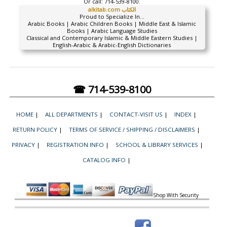
Or call:
714-539-8100.
alkitab.com الكتاب
Proud to Specialize In...
Arabic Books | Arabic Children Books | Middle East & Islamic
Books | Arabic Language Studies
Classical and Contemporary Islamic & Middle Eastern Studies |
English-Arabic & Arabic-English Dictionaries
☎ 714-539-8100
HOME
|
ALL DEPARTMENTS
|
CONTACT-VISIT US
|
INDEX
|
RETURN POLICY
|
TERMS OF SERVICE / SHIPPING / DISCLAIMERS
|
PRIVACY
|
REGISTRATION INFO
|
SCHOOL & LIBRARY SERVICES
|
CATALOG INFO
|
Shop With Security