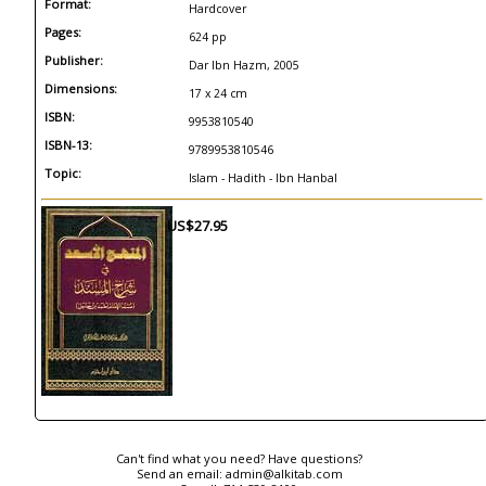
Format:
Hardcover
Pages:
624 pp
Publisher:
Dar Ibn Hazm, 2005
Dimensions:
17 x 24 cm
ISBN:
9953810540
ISBN-13:
9789953810546
Topic:
Islam - Hadith - Ibn Hanbal
US$27.95
Can't find what you need? Have questions?
Send an email:
admin@alkitab.com