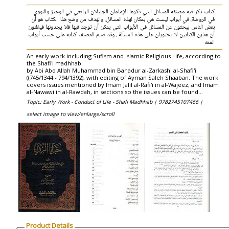
كتاب ذكر فيه مصنفه المسائل التي ذكرها الإمامان الجليلان الرافعي في الوجيز والنووي
في الروضة، في أبواب ليست هي بمكان لهذه المسائل، والهدف من وضع هذا الكتاب هو أن
بعض الناس يبحثون عن المسائل في الأبواب التي يمكن أن توجد فيها فلا يجدونها فيظنون
أن هذين الكتابين لا يحتويان على هذه المسألة . وقد قسم المصنف كتابه على حسب أبواب
الفقه
An early work including Sufism and Islamic Religious Life, according to
the Shafi'i madhhab.
by Abi Abd Allah Muhammad bin Bahadur al-Zarkashi al-Shafi'i
((745/1344 - 794/1392), with editing of Ayman Saleh Shaaban. The work
covers issues mentioned by Imam Jalil al-Rafi'i in al-Wajeez, and Imam
al-Nawawi in al-Rawdah, in sections so the issues can be found...
Topic: Early Work - Conduct of Life - Shafi Madhhab |
9782745107466 |
select image to view/enlarge/scroll
Product Details