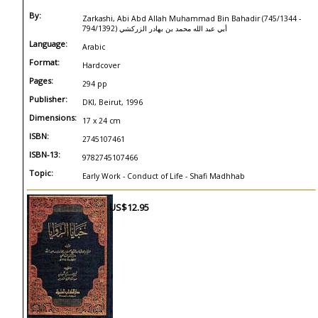
By:
Zarkashi, Abi Abd Allah Muhammad Bin Bahadir (745/1344 -
794/1392) أبي عبد الله محمد بن بهادر الزركشي
Language:
Arabic
Format:
Hardcover
Pages:
294 pp
Publisher:
DKI, Beirut, 1996
Dimensions:
17 x 24 cm
ISBN:
2745107461
ISBN-13:
9782745107466
Topic:
Early Work - Conduct of Life - Shafi Madhhab
US$12.95