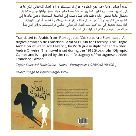
تدور أحداث رواية «ماراثون الخلود» حول فرانسيسكو لازارو العداء البرتغالي الذي هاجر
إلى السويد مع بداية القرن العشرين حاملا معه الحلم بحياة أفضل وآفاق جديدة تخلق
وتشكل عالما يحقق آماله وطموحاته منذ وصوله إلى العاصمة السويدية وحتى غادرها إلى
الخلود في الكيلومتر 30 من سباق حياته . إنها قصة رومانسية تعتمد أسلوب الرواية
التاريخية متتبعة إلى حد كبير حلم العداء البرتغالي العالمي فرانسيسكو لازارو الذي بدأ
حياته فنيا يقوم بإصلاح السيارات في لشبونة
Translated to Arabic from Portuguese, 'Corro para a Eternidade: A
trágica ambição de Francisco LázaroI' ('I Run for Eternity: The Tragic
Ambition of Francisco LázaroI), by Portuguese diplomat and writer
André Oliveira. The novel is set during the 1912 Stockholm Olympic
Games and is inspired by the real-life tragedy of Portuguese athlete
Francisco Lázaro.
Topic: Selected Translation - Novel - Portuguese |
9789948188490 |
select image to view/enlarge/scroll