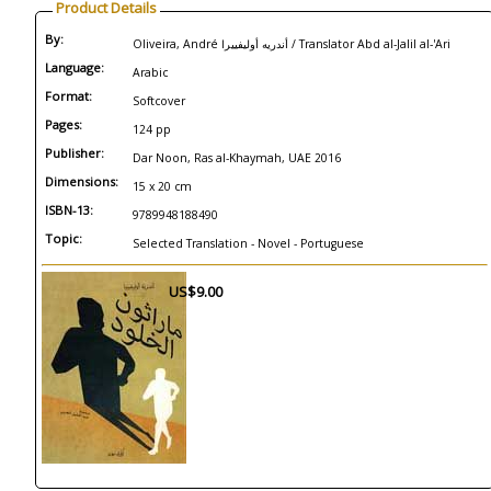
Product Details
By:
Oliveira, André أندريه أوليفييرا / Translator Abd al-Jalil al-'Ari
Language:
Arabic
Format:
Softcover
Pages:
124 pp
Publisher:
Dar Noon, Ras al-Khaymah, UAE 2016
Dimensions:
15 x 20 cm
ISBN-13:
9789948188490
Topic:
Selected Translation - Novel - Portuguese
US$9.00