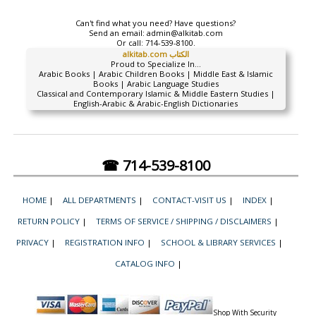
Can't find what you need? Have questions?
Send an email:
admin@alkitab.com
Or call:
714-539-8100.
alkitab.com الكتاب
Proud to Specialize In...
Arabic Books | Arabic Children Books | Middle East & Islamic
Books | Arabic Language Studies
Classical and Contemporary Islamic & Middle Eastern Studies |
English-Arabic & Arabic-English Dictionaries
☎ 714-539-8100
HOME
|
ALL DEPARTMENTS
|
CONTACT-VISIT US
|
INDEX
|
RETURN POLICY
|
TERMS OF SERVICE / SHIPPING / DISCLAIMERS
|
PRIVACY
|
REGISTRATION INFO
|
SCHOOL & LIBRARY SERVICES
|
CATALOG INFO
|
Shop With Security