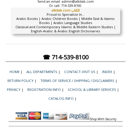
Send an email:
admin@alkitab.com
Or call:
714-539-8100.
alkitab.com الكتاب
Proud to Specialize In...
Arabic Books | Arabic Children Books | Middle East & Islamic
Books | Arabic Language Studies
Classical and Contemporary Islamic & Middle Eastern Studies |
English-Arabic & Arabic-English Dictionaries
☎ 714-539-8100
HOME
|
ALL DEPARTMENTS
|
CONTACT-VISIT US
|
INDEX
|
RETURN POLICY
|
TERMS OF SERVICE / SHIPPING / DISCLAIMERS
|
PRIVACY
|
REGISTRATION INFO
|
SCHOOL & LIBRARY SERVICES
|
CATALOG INFO
|
Shop With Security