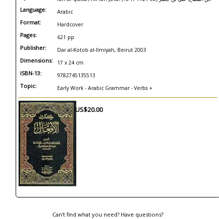
Language:
Arabic
Format:
Hardcover
Pages:
621 pp
Publisher:
Dar al-Kotob al-Ilmiyah, Beirut 2003
Dimensions:
17 x 24 cm
ISBN-13:
9782745135513
Topic:
Early Work - Arabic Grammar - Verbs +
US$20.00
Can't find what you need? Have questions?