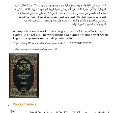
كتاب مهم في اللغة والتصريف وهو عبارة عن شرح وتبويب وتهذيب "لكتاب الافعال" لابن
القوطية ، وتكمن أهمية الكتاب في أنه يعطي أهمية كبيرة لموضوع تصريف الافعال الذي لا
يتنبه اليه كثيرون من دارسي اللغة العربية. وقد اشتمل الكتاب على عدد من المصطلحات
اللغوية الهامة كعين الفعل ولام الفعل وفاء الفعل، وهو ما يعرف بميزان الفعل ثم التعريف
بالماضي والمضارع والأمر والافعال الخمسة والمجرد والمزيد. . . الى غير ذلك من
الموضوعات الصرفية اللغوية الهامة
An important early work on Arabic grammar by Ali ibn Ja'far ibn al-
Qatta (1041-1121 CE). The work includes a number of important Arabic
linguistic explanations. including verb definitions.
Topic: Early Work - Arabic Grammar - Verbs + |
9782745135513 |
select image to view/enlarge/scroll
Product Details
By:
Ibn al-Qatta', Ali ibn Ja'far (1041-1121 CE) ابن القطاع، علي بن جعفر