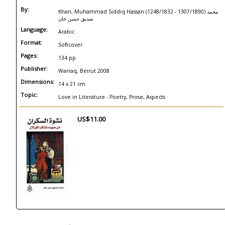
By:
Khan, Muhammad Siddiq Hassan (1248/1832 - 1307/1890) محمد
صديق حسن خان
Language:
Arabic
Format:
Softcover
Pages:
134 pp
Publisher:
Warraq, Beirut 2008
Dimensions:
14 x 21 cm
Topic:
Love in Literature - Poetry, Prose, Aspects
US$11.00