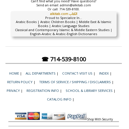
Can't find what you need? Have questions?
Send an email:
admin@alkitab.com
Or call:
714-539-8100.
alkitab.com الكتاب
Proud to Specialize In...
Arabic Books | Arabic Children Books | Middle East & Islamic
Books | Arabic Language Studies
Classical and Contemporary Islamic & Middle Eastern Studies |
English-Arabic & Arabic-English Dictionaries
☎ 714-539-8100
HOME
|
ALL DEPARTMENTS
|
CONTACT-VISIT US
|
INDEX
|
RETURN POLICY
|
TERMS OF SERVICE / SHIPPING / DISCLAIMERS
|
PRIVACY
|
REGISTRATION INFO
|
SCHOOL & LIBRARY SERVICES
|
CATALOG INFO
|
Shop With Security