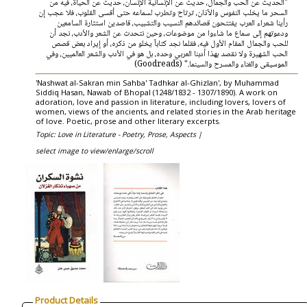
"الحديث عن الحب والجمال، حديث عن الإنسانية الإنسان، حديث عن الحياة، فيه من
السحر ما يخلب النفوس والآذان، ترتاح وتطرب لسماعه حتى أقسى القلوب، فلا عجب إن
رأينا شعراء العرب يفتتحون قصائدهم النسيب والتشبيب، قاصدين استثارة السامعين
ودعوتهم إلى سماع ما شاءوا من موضوعات، وحين نتحدث عن الشعر والأدب، نجد أن
للحب والجمال المقام الأول فيه، فقلما نجد كتاباً يخلو من ذكره، أو إيراد بعض قصص
الحب الشهيرة ولا نقصد بهذا أدبنا العربي وحده، بل هو في الأدب والشعر العالميين، وفي
الموسيقى والغناء والمسرح والسينما." (Goodreads)
'Nashwat al-Sakran min Sahba' Tadhkar al-Ghizlan', by Muhammad
Siddiq Hasan, Nawab of Bhopal (1248/1832 - 1307/1890). A work on
adoration, love and passion in literature, including lovers, lovers of
women, views of the ancients, and related stories in the Arab heritage
of love. Poetic, prose and other literary excerpts.
Topic: Love in Literature - Poetry, Prose, Aspects |
select image to view/enlarge/scroll
Product Details