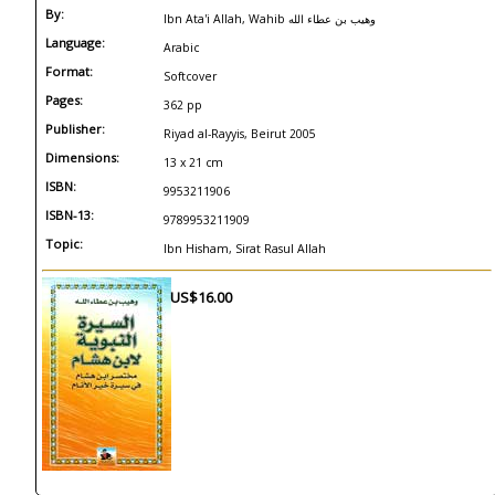
By:
Ibn Ata'i Allah, Wahib وهيب بن عطاء الله
Language:
Arabic
Format:
Softcover
Pages:
362 pp
Publisher:
Riyad al-Rayyis, Beirut 2005
Dimensions:
13 x 21 cm
ISBN:
9953211906
ISBN-13:
9789953211909
Topic:
Ibn Hisham, Sirat Rasul Allah
US$16.00