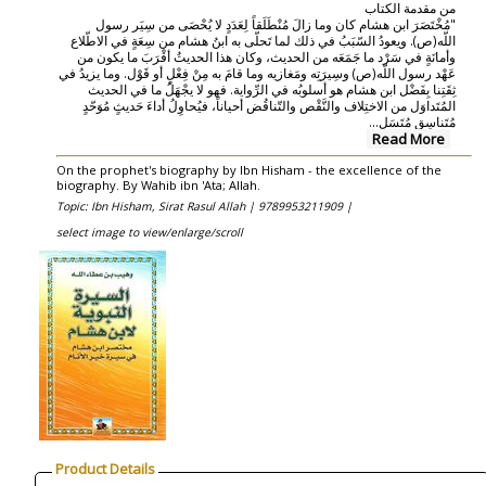
من مقدمة الكتاب
"مُخْتَصَرَ ابن هشام كان وما زالَ مُنْطَلَقاً لِعَدَدٍ لا يُحْصَى من سِيَر رسول
اللّه(ص). ويعودُ السّبَبُ في ذلك لما تَحلّى به ابنُ هشام من سِعَةٍ في الاطّلاع
وأمانَةٍ في سَرْد ما جَمَعَه من الحديث، وكان هذا الحديثُ أقْرَبَ ما يكون من
عَهْد رسول اللّه(ص) وسِيرَتِه ومَغازيه وما قامَ به مِنْ فِعْلٍ أو قَوْل. وما يزيدُ في
ثِقَتِنا بِفَضْل ابن هشام هو أسلوبُه في الرِّواية. فهو لا يجْهَلُ ما في الحديث
المُتَداوَل من الاختِلاف والنَّقْص والتّناقُض أحياناً، فيُحاوِلُ أداءَ حَديثٍ مُوَحّدٍ
...
مُتَناسِق مُتَسَل
Read More
On the prophet's biography by Ibn Hisham - the excellence of the
biography. By Wahib ibn 'Ata; Allah.
Topic: Ibn Hisham, Sirat Rasul Allah |
9789953211909 |
select image to view/enlarge/scroll
Product Details