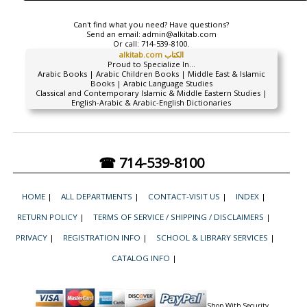
Can't find what you need? Have questions?
Send an email:
admin@alkitab.com
Or call:
714-539-8100.
alkitab.com الكتاب
Proud to Specialize In...
Arabic Books | Arabic Children Books | Middle East & Islamic
Books | Arabic Language Studies
Classical and Contemporary Islamic & Middle Eastern Studies |
English-Arabic & Arabic-English Dictionaries
☎ 714-539-8100
HOME
|
ALL DEPARTMENTS
|
CONTACT-VISIT US
|
INDEX
|
RETURN POLICY
|
TERMS OF SERVICE / SHIPPING / DISCLAIMERS
|
PRIVACY
|
REGISTRATION INFO
|
SCHOOL & LIBRARY SERVICES
|
CATALOG INFO
|
Shop With Security