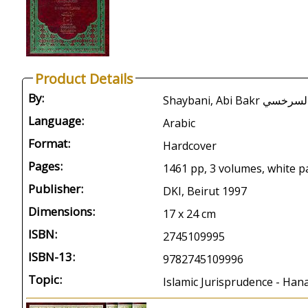
Product Details
By:
Language:
Arabic
Format:
Hardcover
Pages:
1461 pp, 3 volumes, white p
Publisher:
DKI, Beirut 1997
Dimensions:
17 x 24 cm
ISBN:
2745109995
ISBN-13:
9782745109996
Topic:
Islamic Jurisprudence - Ha