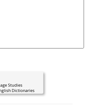
uage Studies
glish Dictionaries