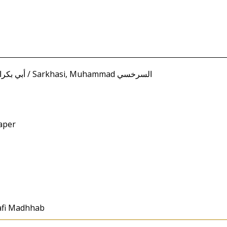
Shaybani, Abi Bakr أبي بكرالسرخسي / Sarkhasi, Muhammad السرخسي
aper
nafi Madhhab