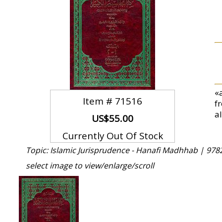
«
Item #
71516
f
a
US$55.00
Currently Out Of Stock
Topic: Islamic Jurisprudence - Hanafi Madhhab |
978
select image to view/enlarge/scroll