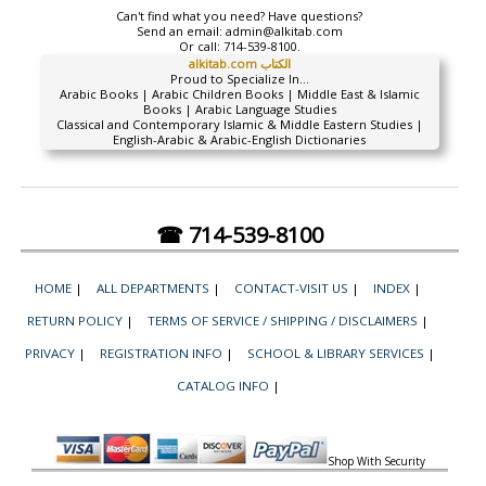
Can't find what you need? Have questions?
Send an email:
admin@alkitab.com
Or call:
714-539-8100.
alkitab.com الكتاب
Proud to Specialize In...
Arabic Books | Arabic Children Books | Middle East & Islamic
Books | Arabic Language Studies
Classical and Contemporary Islamic & Middle Eastern Studies |
English-Arabic & Arabic-English Dictionaries
☎ 714-539-8100
HOME
|
ALL DEPARTMENTS
|
CONTACT-VISIT US
|
INDEX
|
RETURN POLICY
|
TERMS OF SERVICE / SHIPPING / DISCLAIMERS
|
PRIVACY
|
REGISTRATION INFO
|
SCHOOL & LIBRARY SERVICES
|
CATALOG INFO
|
Shop With Security