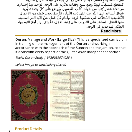
كمقطع مُستقِلّ. فيتِمّ وضع سبع وقفات تدبُّرية على الوجه الواحد, يتِمّ اختيارها
من ثلاثة عشر كِتاباً من أُمَّهات كُتُب التَّفسير. ويُوضع على كلّ وقفة تدبُّرية
سُؤال يُساعد على التَّدريب على رُتبة التَّدبُّر، ثمَّ يتِمّ تحديد جُملة من الأعمال
التَّطبيقية المُحدَّدة التي تضمَّنها الوجه, وأمام كلّ عَمَل نصّ الآية التي استنبط
منها العَمَل ليُساعد على التَّدريب على رُتبة العَمَل، ثمَّ يتِمّ إبراز أهمّ التَّوجيهات
العامَّة الموجودة في الوجه....
Read More
Qur'an: Manage and Work (Large Size). This is a specialized curriculum
in training on the management of the Qur'an and working in
accordance with the approach of the Sunnah and the Jami'ah, so that
it deals with every aspect of the Qur'an as an independent section.
Topic: Qur'an Study |
9786039074038 |
select image to view/enlarge/scroll
Product Details