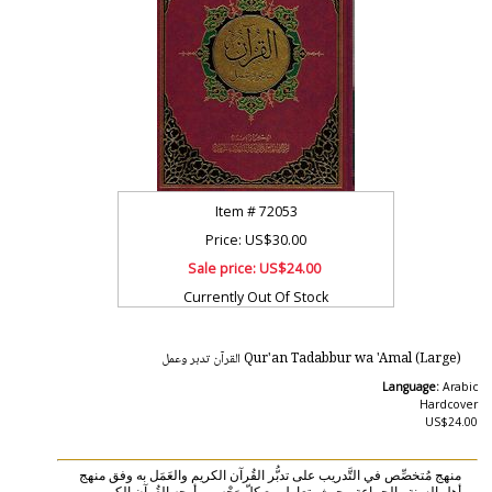
Item #
72053
Price: US$30.00
Sale price:
US$24.00
Currently Out Of Stock
Qur'an Tadabbur wa 'Amal (Large) القرآن تدبر وعمل
Language:
Arabic
Hardcover
US$24.00
منهج مُتخصِّص في التَّدريب على تدبُّر القُرآن الكريم والعَمَل به وفق منهج
أهل السنة والجماعة, بحيث يتعامل مع كلّ وَجْه من أوجه القُرآن الكريم