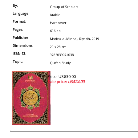
By:
Group of Scholars
Language:
Arabic
Format:
Hardcover
Pages:
606 pp
Publisher:
Markaz al-Minhaj, Riyadh, 2019
Dimensions:
20 x 28 cm
ISBN-13:
9786039074038
Topic:
Qur'an Study
Price: US$30.00
Sale price:
US$24.00