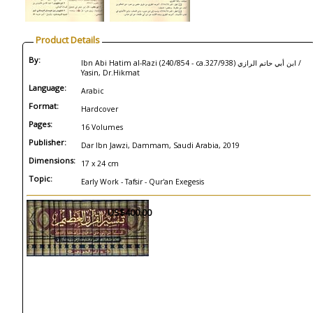
Product Details
By:
Ibn Abi Hatim al-Razi (240/854 - ca.327/938) ابن أبي حاتم الرازي /
Yasin, Dr.Hikmat
Language:
Arabic
Format:
Hardcover
Pages:
16 Volumes
Publisher:
Dar Ibn Jawzi, Dammam, Saudi Arabia, 2019
Dimensions:
17 x 24 cm
Topic:
Early Work - Tafsir - Qur'an Exegesis
US$400.00