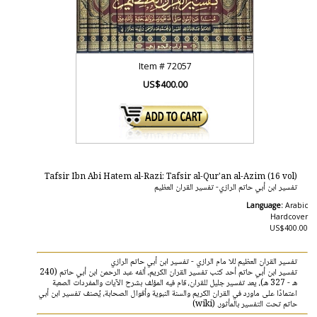
Item #
72057
US$400.00
Tafsir Ibn Abi Hatem al-Razi: Tafsir al-Qur'an al-Azim (16 vol)
تفسير ابن أبي حاتم الرازي- تفسير القران العظيم
Language:
Arabic
Hardcover
US$400.00
تفسير القران العظيم للا مام الرازي - تفسير ابن أبي حاتم الرازي
تفسير ابن أبي حاتم أحد كتب تفسير القران الكريم، ألفه عبد الرحمن ابن أبي حاتم (240
هـ - 327 هـ)، يعد تفسير جليل للقران، قام فيه المؤلف بشرح الآيات والمفردات الصعبة
اعتمادًا على ماورد في القران الكريم والسنة النبوية وأقوال الصحابة، يُصنف تفسير ابن أبي
حاتم تحت التفسير بالمأثور. (wiki)