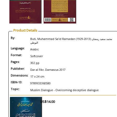
Product Details
By:
Buti, Muhammad Sa'id Ramadan (1929-2013) محمد سعيد رمضان
البوطي
Language:
Arabic
Format:
Softcover
Pages:
302 pp
Publisher:
Dar al Fikr, Damascus 2017
Dimensions:
17 x 24 cm
ISBN-13:
9789933360580
Topic:
Muslim Dialogue - Overcoming deceptive dialogue
US$14.00