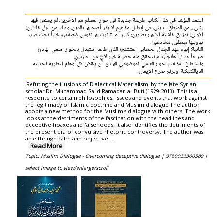
اعتمد المؤلف في هذا الكتاب طريقة جديدة في حوار المسلم مع الآخرين، لم يستعن فيها
بشيء من المنطق الديني، في إبطال مفاهيم لا يقر أصحابها بالدين. وذلك من أجل غايتين:
الأولى: تمزيق غاشية الانبهار بعناوين؛ كثيراً ما تأثرت بها نفوس ضعيفة، واختبأ تحت قباب
تهاويلها مبطلون مخادعون.
الثانية: إنهاء عهد الجدل الخطابي المتشنج؛ الذي طالما استبدل بالحوار العلمي الهادئ
صراعاً عدائياً هائجاً، فلم تتحقق منه حصيلة خير لأيٍّ من الطرفين.
واستطاع المؤلف بالحوار العلمي الموضوعي الهادئ؛ أن ينقض كل أوهام النظرية الجدلية
الديالكتيكية، ويرفع صرح الإيمان.
'Refuting the illusions of Dialectical Materialism' by the late Syrian
scholar Dr. Muhammad Sa'id Ramadan al-Buti (1929-2013). This is a
response to certain philosophies, issues and events that work against
the legitimacy of Islamic doctrine and Muslim dialogue The author
adopts a new method for the Muslim's dialogue with others. The work
looks at the detriments of the fascination with the headlines and
deceptive hoaxes and falsehoods. It also identifies the detriments of
the present era of convulsive rhetoric controversy. The author was
able though calm and objective ...
Read More
Topic: Muslim Dialogue - Overcoming deceptive dialogue |
9789933360580 |
select image to view/enlarge/scroll