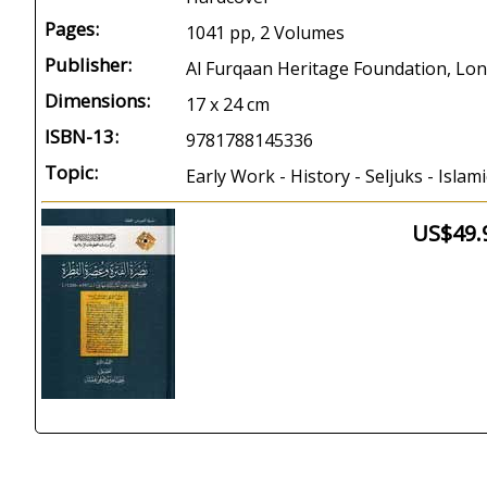
Pages:
1041 pp, 2 Volumes
Publisher:
Al Furqaan Heritage Foundation, Lo
Dimensions:
17 x 24 cm
ISBN-13:
9781788145336
Topic:
Early Work - History - Seljuks - Islam
US$49.