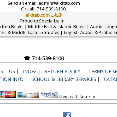
Send an email:
admin@alkitab.com
Or call:
714-539-8100.
alkitab.com الكتاب
Proud to Specialize In...
ldren Books | Middle East & Islamic Books | Arabic Lang
mic & Middle Eastern Studies | English-Arabic & Arabic-En
☎ 714-539-8100
SIT US
|
INDEX
|
RETURN POLICY
|
TERMS OF SE
TION INFO
|
SCHOOL & LIBRARY SERVICES
|
CATA
Shop With Security