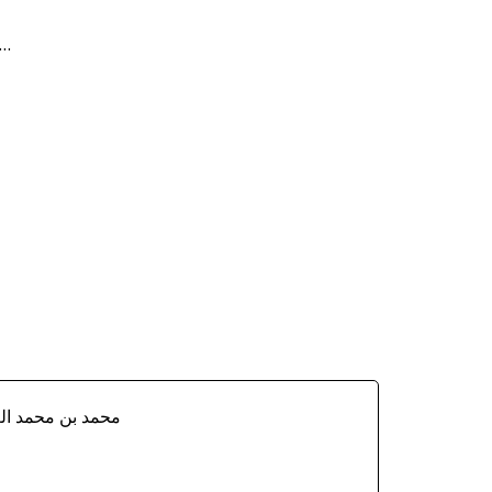
...
d.597/1200) محمد بن محمد العماد الكاتب الاصفهاني