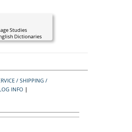
uage Studies
glish Dictionaries
RVICE / SHIPPING /
LOG INFO
|