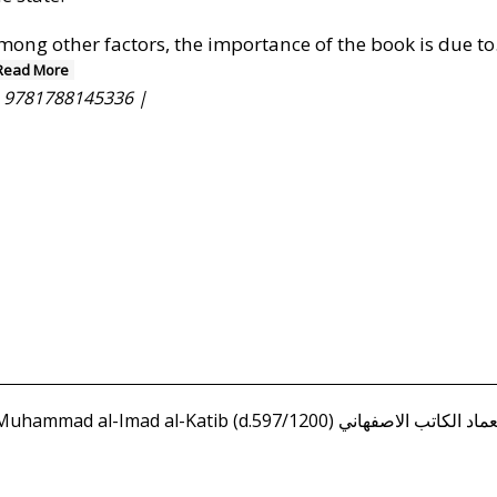
mong other factors, the importance of the book is due to
Read More
|
9781788145336 |
Asfahani, (Isfahani) Muhammad ibn Muhammad al-Imad al-Katib (