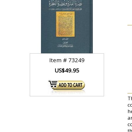
Item #
73249
US$49.95
Th
co
he
a
c
th