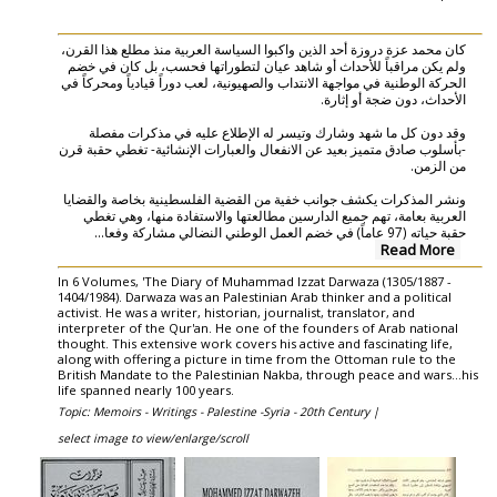
كان محمد عزة دروزة أحد الذين واكبوا السياسة العربية منذ مطلع هذا القرن،
ولم يكن مراقباً للأحداث أو شاهد عيان لتطوراتها فحسب، بل كان في خضم
الحركة الوطنية في مواجهة الانتداب والصهيونية، لعب دوراً قيادياً ومحركاً في
الأحداث، دون ضجة أو إثارة.
وقد دون كل ما شهد وشارك وتيسر له الإطلاع عليه في مذكرات مفصلة
-بأسلوب صادق متميز بعيد عن الانفعال والعبارات الإنشائية- تغطي حقبة قرن
من الزمن.
ونشر المذكرات يكشف جوانب خفية من القضية الفلسطينية بخاصة والقضايا
العربية بعامة، تهم جميع الدارسين مطالعتها والاستفادة منها، وهي تغطي
...
حقبة حياته (97 عاماً) في خضم العمل الوطني النضالي مشاركة وفعا
Read More
In 6 Volumes, 'The Diary of Muhammad Izzat Darwaza (1305/1887 -
1404/1984). Darwaza was an Palestinian Arab thinker and a political
activist. He was a writer, historian, journalist, translator, and
interpreter of the Qur'an. He one of the founders of Arab national
thought. This extensive work covers his active and fascinating life,
along with offering a picture in time from the Ottoman rule to the
British Mandate to the Palestinian Nakba, through peace and wars...his
life spanned nearly 100 years.
Topic: Memoirs - Writings - Palestine -Syria - 20th Century |
select image to view/enlarge/scroll