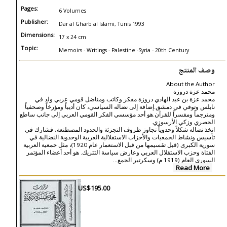
Pages:
6 Volumes
Publisher:
Dar al Gharb al Islami, Tunis 1993
Dimensions:
17 x 24 cm
Topic:
Memoirs - Writings - Palestine -Syria - 20th Century
وصف المنتج
About the Author
محمد عزة دروزة
محمد عزة بن عبد الهادي دروزة مفكر وكاتب ومناضل قومي عربي ولد في
نابلس وتوفي في دمشق.إضافة إلى نضاله السياسي، كان أديباً ومؤرخاً وصحفياً
ومترجماً ومفسراً للقرآن.هو أحد مؤسسي الفكر القومي العربي إلى جانب ساطع
الحصري وزكي الأرسوزي.
اتخذ نضاله شكلاً وحدوياً تجاوز ظروف التجزئة والحدود المصطنعة، فشارك في
تأسيس ونشاط الجمعيات والأحزاب الاستقلالية العربية الوحدوية النضالية في
سورية الكبرى (قبل تقسيمها من قبل الاستعمار عام 1920)، مثل جمعية العربية
الفتاة وحزب الاستقلال العربي وعارض سياسة التتريك. هو أحد أعضاء المؤتمر
...
السوري العام (1919 م) وسكرتير الجمع
Read More
US$195.00