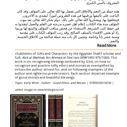
المعروف بالمنن الكبرى
هذه جملة من النعم والأخلاق التي تفضل بها الله تعالى على المؤلف وقد كان
الباعث على تأليفها ورقمها في هذه الطروس أموراً: ليقتدي به الآخرون,
فيتخلقوا بها, ويشكروا الله تعالى على ذلك. دوام شكر الله تعالى بعد موت
المؤلف مدة بقاء الكتاب, إعلام أهل عصره بدرجته في العلم والعمل ليقتدوا به
في حفظ كتب الشريعة, الاستغناء عن فحص مناقب المؤلف والتتبع لها وربما
زاد أو نقص, الاقتداء بالسلف الصالح, وقد رتب المؤلف الكتاب على مقدمة
وستة عشر باباً وخاتمة. وضمن كل باب منه جملة صالحة من الأخلاق الحسنة,
...
والنعم
Read More
«Subtleties of Gifts and Character» by the Egyptian Shafi'i scholar and
Sufi, Abd al-Wahhab Ibn Ahmad al-Sha`rani (898/1492-973/1565). This
work is on recognizing blessings bestowed by God, on how to
recognize and practice lofty ethics and morals as exemplified by
virtues the author strived for, and on following examples of the
author and righteous predecessors. Each section shows an example
of good morals and beautiful blessings.
Topic: Early Work - Sufism - Good Ethics and Morals |
9789933610036 |
select image to view/enlarge/scroll