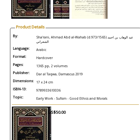
Product Details
By:
Sha'rani, Ahmad Abd al-Wahab (d.973/1565) عبد الوهاب بن احمد
الشعراني
Language:
Arabic
Format:
Hardcover
Pages:
1365 pp, 2 volumes
Publisher:
Dar al Taqwa, Damascus 2019
Dimensions:
17 x 24 cm
ISBN-13:
9789933610036
Topic:
Early Work - Sufism - Good Ethics and Morals
US$50.00