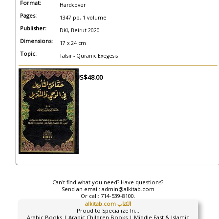
Format:
Hardcover
Pages:
1347 pp, 1 volume
Publisher:
DKI, Beirut 2020
Dimensions:
17 x 24 cm
Topic:
Tafsir - Quranic Exegesis
US$48.00
Can't find what you need? Have questions?
Send an email:
admin@alkitab.com
Or call:
714-539-8100.
alkitab.com الكتاب
Proud to Specialize In...
Arabic Books | Arabic Children Books | Middle East & Islamic