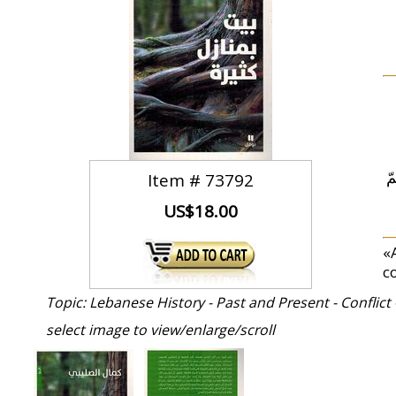
ّ
Item #
73792
US$18.00
«
co
Topic: Lebanese History - Past and Present - Conflict 
select image to view/enlarge/scroll