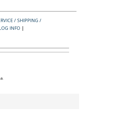
RVICE / SHIPPING /
LOG INFO
|
a.