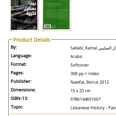
Product Details
By:
Sallabi, Kamal صليبي
Language:
Arabic
Format:
Softcover
Pages:
308 pp + Index
Publisher:
Nawfal, Beirut 2012
Dimensions:
15 x 23 cm
ISBN-13:
9786144691007
Topic:
Lebanese History - Past 