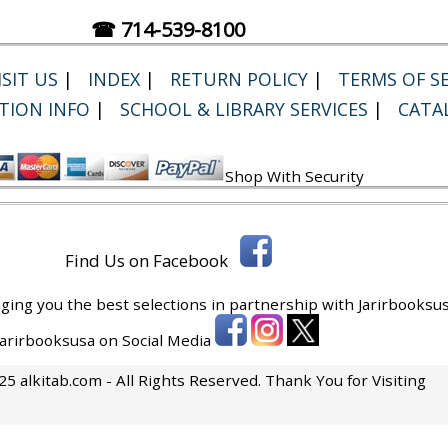
☎ 714-539-8100
SIT US
|
INDEX
|
RETURN POLICY
|
TERMS OF SE
TION INFO
|
SCHOOL & LIBRARY SERVICES
|
CATA
Shop With Security
Find Us on Facebook
ging you the best selections in partnership with
Jarirbooksus
 Jarirbooksusa on Social Media
5 alkitab.com - All Rights Reserved. Thank You for Visiting