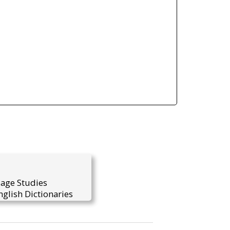
uage Studies
glish Dictionaries