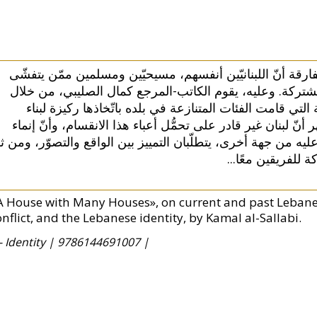
لمفارقة أنّ اللبنانيّين أنفسهم، مسيحيّين ومسلمين ممّن يتفشّى
لمشتركة. وعليه، يقوم الكاتب-المرجع كمال الصليبي، من خلال
 التي قامت الفئات المتنازعة في بلده باتّخاذها ركيزة لبناء
 أنّ لبنان غير قادر على تحمُّل أعباء هذا الانقسام، وأنّ إنماء
ه من جهة أخرى، يتطلّبان التمييز بين الواقع والتصوّر، ومن ثم
ركة للفريقين معًا
A House with Many Houses», on current and past Lebanes
nflict, and the Lebanese identity, by Kamal al-Sallabi.
- Identity |
9786144691007 |