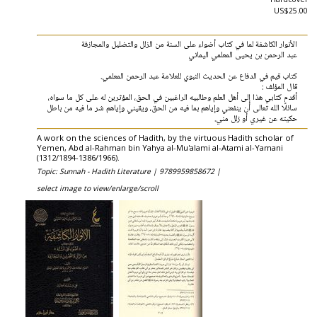
US$25.00
الأنوار الكاشفة لما في كتاب أضواء على السنة من الزلل والتضليل والمجازفة
عبد الرحمن بن يحيى المعلمي اليماني
كتاب قيم في الدفاع عن الحديث النبوي للعلامة عبد الرحمن المعلمي.
قال المؤلف :
أقدم كتابي هذا إلى أهل العلم وطالبيه الراغبين في الحق، المؤثرين له على كل ما سواه،
سائلًا الله تعالى أن ينفعني وإياهم بما فيه من الحق، ويقيني وإياهم شر ما فيه من باطل
حكيته عن غيري أو زلل مني.
A work on the sciences of Hadith, by the virtuous Hadith scholar of
Yemen, Abd al-Rahman bin Yahya al-Mu'alami al-Atami al-Yamani
(1312/1894-1386/1966).
Topic: Sunnah - Hadith Literature |
9789959858672 |
select image to view/enlarge/scroll