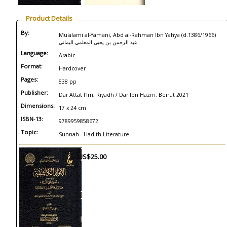
Product Details
By:
Mu'alami al-Yamani, Abd al-Rahman Ibn Yahya (d.1386/1966)
عبد الرحمن بن يحيى المعلمي اليماني
Language:
Arabic
Format:
Hardcover
Pages:
538 pp
Publisher:
Dar Attat I'lm, Riyadh / Dar Ibn Hazm, Beirut 2021
Dimensions:
17 x 24 cm
ISBN-13:
9789959858672
Topic:
Sunnah - Hadith Literature
US$25.00