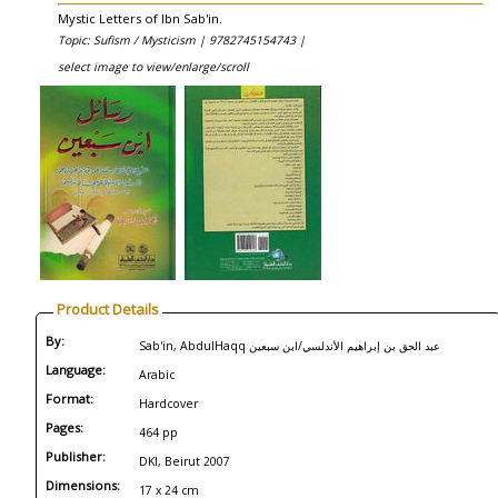
Mystic Letters of Ibn Sab'in.
Topic: Sufism / Mysticism |
9782745154743 |
select image to view/enlarge/scroll
Product Details
By:
Sab'in, AbdulHaqq عبد الحق بن إبراهيم الأندلسي/ابن سبعين
Language:
Arabic
Format:
Hardcover
Pages:
464 pp
Publisher:
DKI, Beirut 2007
Dimensions:
17 x 24 cm