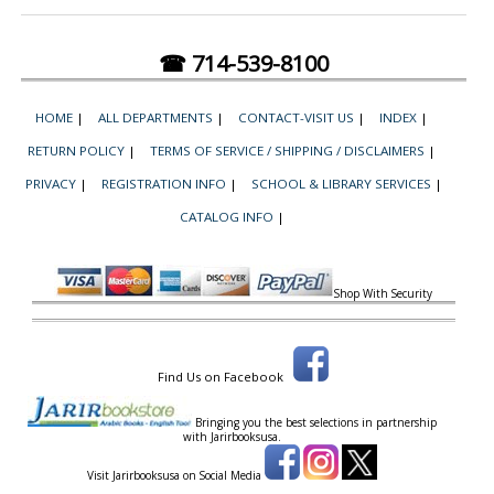
☎ 714-539-8100
HOME
|
ALL DEPARTMENTS
|
CONTACT-VISIT US
|
INDEX
|
RETURN POLICY
|
TERMS OF SERVICE / SHIPPING / DISCLAIMERS
|
PRIVACY
|
REGISTRATION INFO
|
SCHOOL & LIBRARY SERVICES
|
CATALOG INFO
|
Shop With Security
Find Us on Facebook
Bringing you the best selections in partnership
with
Jarirbooksusa.
Visit Jarirbooksusa on Social Media