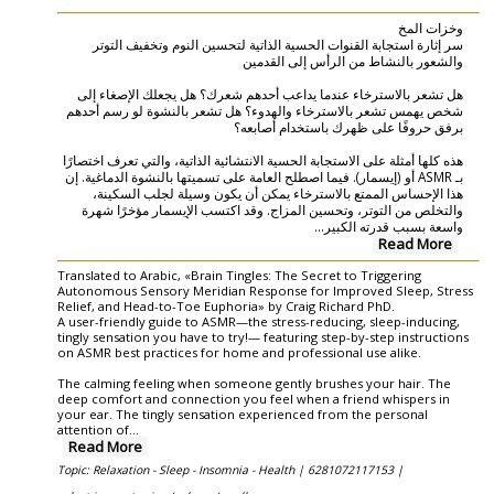
وخزات المخ
سر إثارة استجابة القنوات الحسية الذاتية لتحسين النوم وتخفيف التوتر
والشعور بالنشاط من الرأس إلى القدمين
هل تشعر بالاسترخاء عندما يداعب أحدهم شعرك؟ هل يجعلك الإصغاء إلى
شخص يهمس تشعر بالاسترخاء والهدوء؟ هل تشعر بالنشوة لو رسم أحدهم
برفق حروفًا على ظهرك باستخدام أصابعه؟
هذه كلها أمثلة على الاستجابة الحسية الانتشائية الذاتية، والتي تعرف اختصارًا
بـ ASMR أو (إيسمار). فيما اصطلح العامة على تسميتها بالنشوة الدماغية. إن
هذا الإحساس الممتع بالاسترخاء يمكن أن يكون وسيلة لجلب السكينة،
والتخلص من التوتر، وتحسين المزاج. وقد اكتسب الإيسمار مؤخرًا شهرة
...
واسعة بسبب قدرته الكبير
Read More
Translated to Arabic, «Brain Tingles: The Secret to Triggering
Autonomous Sensory Meridian Response for Improved Sleep, Stress
Relief, and Head-to-Toe Euphoria» by Craig Richard PhD.
A user-friendly guide to ASMR—the stress-reducing, sleep-inducing,
tingly sensation you have to try!— featuring step-by-step instructions
on ASMR best practices for home and professional use alike.
The calming feeling when someone gently brushes your hair. The
deep comfort and connection you feel when a friend whispers in
your ear. The tingly sensation experienced from the personal
attention of
...
Read More
Topic: Relaxation - Sleep - Insomnia - Health |
6281072117153 |