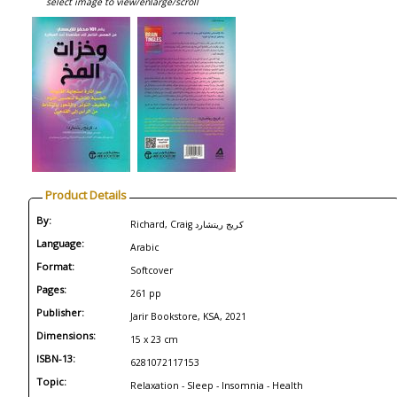
select image to view/enlarge/scroll
Product Details
By:
Richard, Craig ‎كريج ريتشارد
Language:
Arabic
Format:
Softcover
Pages:
261 pp
Publisher:
Jarir Bookstore, KSA, 2021
Dimensions:
15 x 23 cm
ISBN-13:
6281072117153
Topic:
Relaxation - Sleep - Insomnia - Health