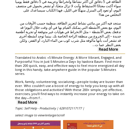
الطاقة في 5 دقائق كن أكثر نشاطاً وانخراطاً وعزيمة في 5 دقائق فقط يومياً
سواء أكنت معتادًا الاستيقاظ وأنت لا تزال متعبًا، أو تشعر بخمول في منتصف
اليوم، أو تعود إلى المنزل منهكًا في الليل، فهذا الكتاب سيساعدك على
التخلص من هذا!
ستجد فيه أكثر من مائتي نشاط لتعزيز الطاقة، منظمة حسب الأوقات من
اليوم، مع بعض الأنشطة التي يمكنك القيام بها في أي وقت خلال اليوم! قد
تدفعك بعض الأنشطة – مثل الانخراط في هوايات غير متوقعة أو تجربة أطعمة
جديدة – إلى الخروج من منطقة الراحة الخاصة بك. بينما توجد أنشطة أخرى
قد تشعر أنت بأنها مألوفة مثل شرب كوب من الماء البارد، أو القفز، ولكن
...
بغض النظر عما ت
Read More
Translated to Arabic «5 Minute Energy: A More Vibrant, Engaged, and
Purposeful You in Just 5 Minutes a Day» by Isadora Baum. Find more
than 200 quick, easy, and effective ways to feel more energized all day
long in this handy, take-anywhere guide in the popular 5-Minutes
series.
Work, family, volunteering, socializing—people today are busier than
ever. Who couldn’t use a boost of energy to help you keep up with all
those obligations and activities? With these 200+ simple, yet effective,
exercises, you’ll find ways to instantly increase your energy to take on
the day—from f
...
Read More
Topic: Self Help - Productivity |
6281072117177 |
select image to view/enlarge/scroll