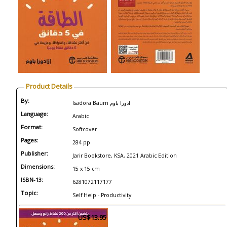
Product Details
By:
Isadora Baum ادورا باوم
Language:
Arabic
Format:
Softcover
Pages:
284 pp
Publisher:
Jarir Bookstore, KSA, 2021 Arabic Edition
Dimensions:
15 x 15 cm
ISBN-13:
6281072117177
Topic:
Self Help - Productivity
US$13.95