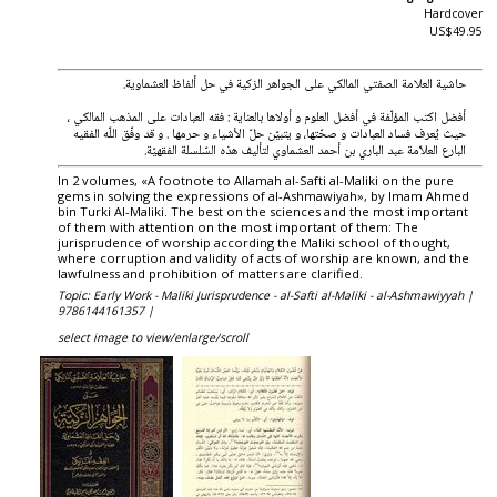
Hardcover
US$49.95
حاشية العلامة الصفتي المالكي على الجواهر الزكية في حل ألفاظ العشماوية.
أفضل اكتب المؤلّفة في أفضل العلوم و أولاها بالعناية : فقه العبادات على المذهب المالكي ،
حيث يُعرف فساد العبادات و صحّتها، و يتبيّن حلّ الأشياء و حرمها . و قد وفّق اللّه الفقيه
البارع العلاّمة عبد الباري بن أحمد العشماوي لتأليف هذه السّلسلة الفقهيّة.
In 2 volumes, «A footnote to Allamah al-Safti al-Maliki on the pure
gems in solving the expressions of al-Ashmawiyah», by Imam Ahmed
bin Turki Al-Maliki. The best on the sciences and the most important
of them with attention on the most important of them: The
jurisprudence of worship according the Maliki school of thought,
where corruption and validity of acts of worship are known, and the
lawfulness and prohibition of matters are clarified.
Topic: Early Work - Maliki Jurisprudence - al-Safti al-Maliki - al-Ashmawiyyah |
9786144161357 |
select image to view/enlarge/scroll