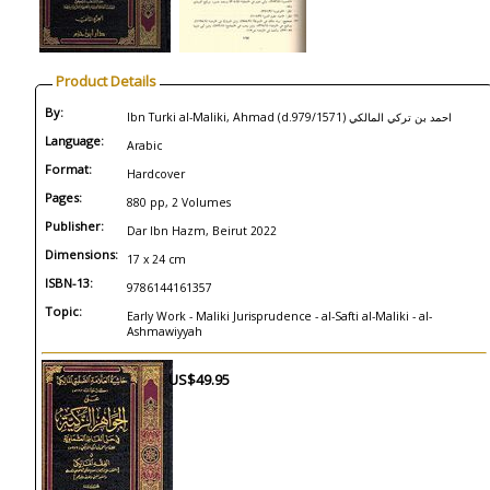
Product Details
By:
Ibn Turki al-Maliki, Ahmad (d.979/1571) احمد بن تركي المالكي
Language:
Arabic
Format:
Hardcover
Pages:
880 pp, 2 Volumes
Publisher:
Dar Ibn Hazm, Beirut 2022
Dimensions:
17 x 24 cm
ISBN-13:
9786144161357
Topic:
Early Work - Maliki Jurisprudence - al-Safti al-Maliki - al-
Ashmawiyyah
US$49.95