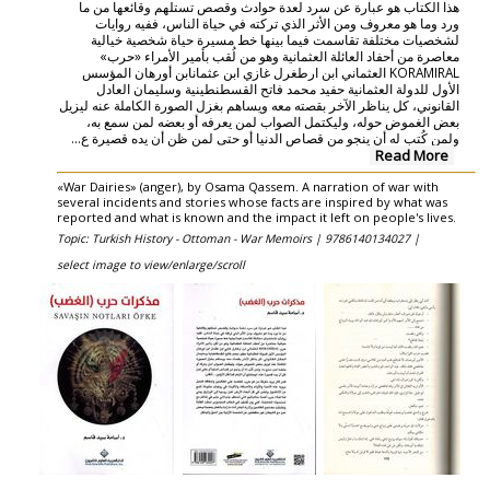
هذا الكتاب هو عبارة عن سرد لعدة حوادث وقصص تستلهم وقائعها من ما
ورد وما هو معروف ومن الأثر الذي تركته في حياة الناس، ففيه روايات
لشخصيات مختلفة تقاسمت فيما بينها خط مسيرة حياة شخصية خيالية
معاصرة من أحفاد العائلة العثمانية وهو من لُقب بأمير الأمراء «حرب»
KORAMIRAL العثماني ابن ارطغرل غازي ابن عثمانابن أورهان المؤسس
الأول للدولة العثمانية حفيد محمد فاتح القسطنطينية وسليمان العادل
القانوني، كل يناظر الآخر بقصته معه ويساهم بغزل الصورة الكاملة عنه ليزيل
بعض الغموض حوله، وليكتمل الصواب لمن يعرفه أو بعضه لمن سمع به،
ولمن كُتب له أن ينجو من قصاص الدنيا أو حتى لمن ظن أن يده قصيرة ع...
Read More
«War Dairies» (anger), by Osama Qassem. A narration of war with
several incidents and stories whose facts are inspired by what was
reported and what is known and the impact it left on people's lives.
Topic: Turkish History - Ottoman - War Memoirs |
9786140134027 |
select image to view/enlarge/scroll