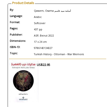
Product Details
By:
Qassem, Osama أسامة سيد قاسم
Language:
Arabic
Format:
Softcover
Pages:
437 pp
Publisher:
ASP, Beirut 2022
Dimensions:
17 x 24 cm
ISBN-13:
9786140134027
Topic:
Turkish History - Ottoman - War Memoirs
US$22.95