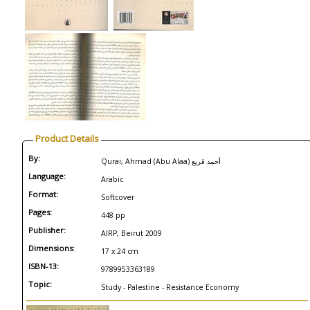
Product Details
By:
Qurai, Ahmad (Abu Alaa) أحمد قريع
Language:
Arabic
Format:
Softcover
Pages:
448 pp
Publisher:
AIRP, Beirut 2009
Dimensions:
17 x 24 cm
ISBN-13:
9789953363189
Topic:
Study - Palestine - Resistance Economy