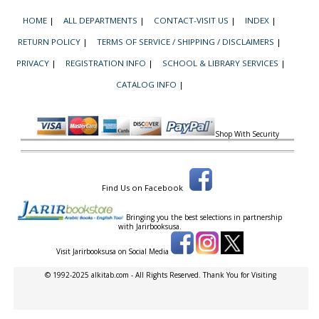
HOME
|
ALL DEPARTMENTS
|
CONTACT-VISIT US
|
INDEX
|
RETURN POLICY
|
TERMS OF SERVICE / SHIPPING / DISCLAIMERS
|
PRIVACY
|
REGISTRATION INFO
|
SCHOOL & LIBRARY SERVICES
|
CATALOG INFO
|
Shop With Security
Find Us on Facebook
Bringing you the best selections in partnership
with
Jarirbooksusa.
Visit Jarirbooksusa on Social Media
© 1992-2025 alkitab.com - All Rights Reserved. Thank You for Visiting