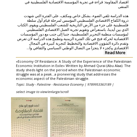
اقتصاد المقاومة: قراءة في تجربة المؤسسة الاقتصادية الفلسطينية في
المنفى
هذه الدراسة تلقي الضوء، بشكل خاص ومكثف، على الفترة التي شهدت
ذروة الكفاح الاقتصادي الفلسطيني المؤسس لمرحلة قيام أول سلطة
فلسطينية على جزء من الأرض التاريخية للشعب الفلسطيني.ويقوم، الكتاب
الذي بين أيدينا، باستعراض وتقويم تجربة العمل الاقتصادي الفلسطيني
لمؤسسات منظمة التحرير الفلسطينية، جنبا إلى جنب مع دور المؤسسات
الاقتصادية لحركة فتح في تلك الفترة الزمنية.وتطمح هذه الدراسة لان تعرض
وتقدم دائرة الشؤون الاقتصادية والتخطيط كتجربة كبيرة في المجال
...
الاقتصادي وكجزء لا يتجزأ من النضال الوطني السياسي والثقافي وا
Read More
«Economy Of Resistance: A Study of the Experience of the Palestinian
Economic Institution in Exile» Written by Ahmad Qurai (Abu Alaa). The
study sheds light on the period when the Palestinian economic
struggle was at a peak...a pioneering study that addresses the
economic aspect of the Palestinian struggle.
Topic: Study - Palestine - Resistance Economy |
9789953363189 |
select image to view/enlarge/scroll