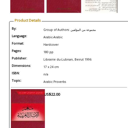
Product Details
By:
Group of Authors: مجموعة من المؤلفين
Language:
Arabic-Arabic
Format:
Hardcover
Pages:
180 pp
Publisher:
Librairie du-Lubnan, Beirut 1996
Dimensions:
17 x 24 cm
ISBN:
n/a
Topic:
Arabic Proverbs
US$22.00