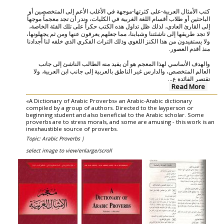
كتب الأمثال العربية-على كثرتها-موجهة في الأغلب الأعم إلى المتخصصين أو
الباحثين أو طلاب أقسام اللغة الغربية في الكليات، وندر أن تجد معجماً موجهاً
إلى القارئ العادي، لذلك ظل تداول هذه الكتب حكراً على تلك الفئة الخاصة،
لا تجد طريقها إلى ناشئتنا وشبابنا، مما جعلهم يعرفون عنها ومن ثم يجهلونها،
ولا يستفيدون من هذا الكنز اللغوي وذلك التراث الفكري الذي خلفه لنا أجدادنا
منذ أقدم العصور.
والهدف الأساسي لهذا المعجم هو أن يفيد منه الطالب الناشئ إلى جانب
العالم المتخصص، والدارس غير الناطق بالعربية إلى جانب ابن العربية. ولا
...
تقتصر الفائدة ع
Read More
«A Dictionary of Arabic Proverbs» an Arabic-Arabic dictionary
compiled by a group of authors. Directed to the layperson or
beginning student and also beneficial to the Arabic scholar. Some
proverbs are to stress morals, and some are amusing - this work is an
inexhaustible source of proverbs.
Topic: Arabic Proverbs |
select image to view/enlarge/scroll