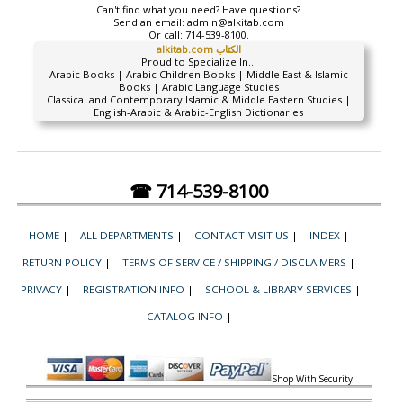
Can't find what you need? Have questions?
Send an email:
admin@alkitab.com
Or call:
714-539-8100.
alkitab.com الكتاب
Proud to Specialize In...
Arabic Books | Arabic Children Books | Middle East & Islamic
Books | Arabic Language Studies
Classical and Contemporary Islamic & Middle Eastern Studies |
English-Arabic & Arabic-English Dictionaries
☎ 714-539-8100
HOME
|
ALL DEPARTMENTS
|
CONTACT-VISIT US
|
INDEX
|
RETURN POLICY
|
TERMS OF SERVICE / SHIPPING / DISCLAIMERS
|
PRIVACY
|
REGISTRATION INFO
|
SCHOOL & LIBRARY SERVICES
|
CATALOG INFO
|
Shop With Security