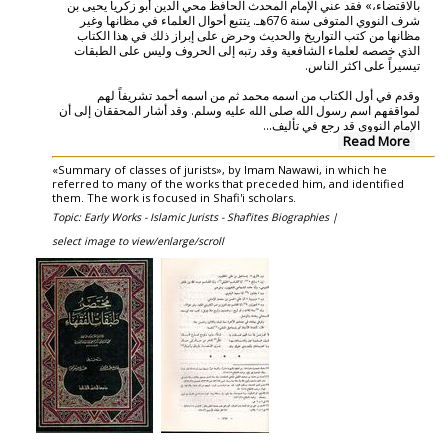
بالاقتضاء،» فقد عني الإمام المحدث الحافظ محي الدين أبو زكريا يحيى بن
شرف النووي المتوفى سنة 676هـ. يتتبع أحوال العلماء في مظانها وغير
مظانها من كتب التواريخ والحديث وحرض على إبراز ذلك في هذا الكتاب
الذي خصصه لعلماء الشافعية وقد رتبه إلى الحروف وليس على الطبقات
تيسيراً على اكثر الناس.
وقدم في أول الكتاب من اسمه محمد ثم من اسمه أحمد تشريفاً لهم
لمواقفهم اسم رسول الله صلى الله عليه وسلم. وقد أشار المحققان إلى أن
...
الإمام النووي قد رجع في تأليف
Read More
«Summary of classes of jurists», by Imam Nawawi, in which he
referred to many of the works that preceded him, and identified
them. The work is focused in Shafi'i scholars.
Topic: Early Works - Islamic Jurists - Shaf'ites Biographies |
select image to view/enlarge/scroll