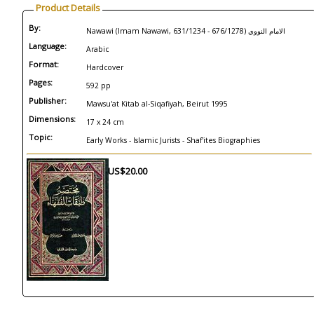
Product Details
By:
Nawawi (Imam Nawawi, 631/1234 - 676/1278) الامام النووي
Language:
Arabic
Format:
Hardcover
Pages:
592 pp
Publisher:
Mawsu'at Kitab al-Siqafiyah, Beirut 1995
Dimensions:
17 x 24 cm
Topic:
Early Works - Islamic Jurists - Shaf'ites Biographies
US$20.00