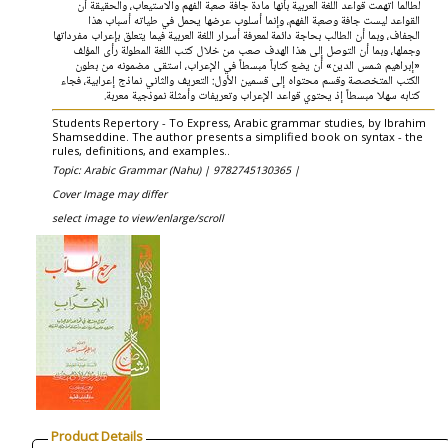
لطالما اتهمت قواعد اللغة العربية بأنها مادة جافة صعبة الفهم والاستيعاب، والحقيقة أن
القواعد ليست جافة وصعبة الفهم، وإنما أسلوب عرضها يحمل في طياته أسباب هذا
الجفاف، وبما أن الطالب بحاجة دائمة لمعرفة أسرار اللغة العربية فيما يتعلق بإعراب مفرداتها
وجملها، وبما أن التوصل إلى هذا الهدف صعب من خلال كتب اللغة المطولة رأى المؤلف
«إبراهيم شمس الدين» أن يضع كتاباً مبسطاً في الإعراب، استقى مضمونه من بطون
الكتب المتخصصة وقسم محتواه إلى قسمين الأول: التعريف والثاني نماذج إعرابية، فجاء
كتابه سهلا مبسطاً إذ يحتوي قواعد الإعراب وتعريفات وأمثلة نموذجية معربة.
Students Repertory - To Express, Arabic grammar studies, by Ibrahim
Shamseddine. The author presents a simplified book on syntax - the
rules, definitions, and examples..
Topic: Arabic Grammar (Nahu) |
9782745130365 |
Cover Image may differ
select image to view/enlarge/scroll
Product Details