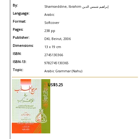
By:
Shamseddine, Ibrahim إبراهيم شمس الدين
Language:
Arabic
Format:
Softcover
Pages:
238 pp
Publisher:
DKI, Beirut, 2006
Dimensions:
13 x 19 cm
ISBN:
2745130366
ISBN-13:
9782745130365
Topic:
Arabic Grammar (Nahu)
US$5.25