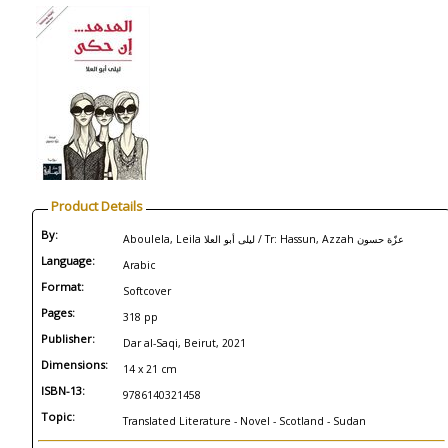
Product Details
By:
Aboulela, Leila ليلى أبو العلا / Tr: Hassun, Azzah عزّة حسون
Language:
Arabic
Format:
Softcover
Pages:
318 pp
Publisher:
Dar al-Saqi, Beirut, 2021
Dimensions:
14 x 21 cm
ISBN-13:
9786140321458
Topic:
Translated Literature - Novel - Scotland - Sudan