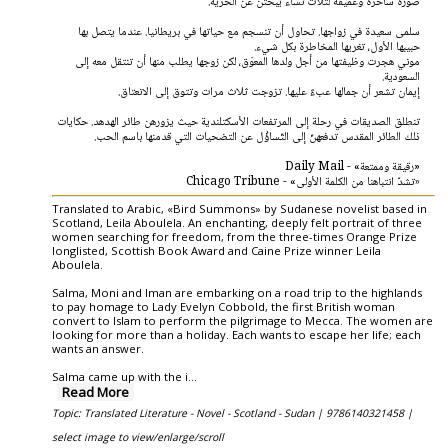
صورة ساحرة وعميقة لثلاث نساء يبحثن عن الحرية.
سلمى سعيدة في زواجها. تحاول أن تنسجم مع حياتها في بريطانيا. عندما يتصل بها
حبيبها الأول، تغريها المخاطرة بكل شيء.
موني هجرت وظيفتها من أجل ولدها المعوَق، لكن زوجها يطلب منها أن تنتقل معه إلى
السعودية.
إيمان تشعر أن جمالها عبءٌ عليها. تزوجت ثلاث مرات وتتوق إلى الانعتاق.
تنطلق الصديقات في رحلة إلى المرتفعات الأسكتلندية حيث يزورهن طائر الهدهد. حكايات
ذلك الطائر المقدس تدفعهنّ إلى التّساؤُل عن التضحيات التي قدمنها باسم الحب.
«رقيقة وممتعة» - Daily Mail
«تشدّ انتباهنا من الكلمة الأولى» - Chicago Tribune
Translated to Arabic, «Bird Summons» by Sudanese novelist based in
Scotland, Leila Aboulela. An enchanting, deeply felt portrait of three
women searching for freedom, from the three-times Orange Prize
longlisted, Scottish Book Award and Caine Prize winner Leila
Aboulela.
Salma, Moni and Iman are embarking on a road trip to the highlands
to pay homage to Lady Evelyn Cobbold, the first British woman
convert to Islam to perform the pilgrimage to Mecca. The women are
looking for more than a holiday. Each wants to escape her life; each
wants an answer.
Salma came up with the i
...
Read More
Topic: Translated Literature - Novel - Scotland - Sudan |
9786140321458 |
select image to view/enlarge/scroll