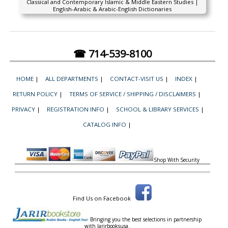
Classical and Contemporary Islamic & Middle Eastern Studies |
English-Arabic & Arabic-English Dictionaries
☎ 714-539-8100
HOME
|
ALL DEPARTMENTS
|
CONTACT-VISIT US
|
INDEX
|
RETURN POLICY
|
TERMS OF SERVICE / SHIPPING / DISCLAIMERS
|
PRIVACY
|
REGISTRATION INFO
|
SCHOOL & LIBRARY SERVICES
|
CATALOG INFO
|
Shop With Security
Find Us on Facebook
Bringing you the best selections in partnership
with
Jarirbooksusa.