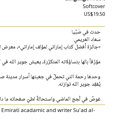
Softcover
US$19.50
حدث في صَبْيا
سعاد العريمي
جائزة أفضل كتاب إماراتي لمؤلف إماراتي»، معرض الشارق
مؤرّقاً بالها بتساؤلاته المتكرّرة، يعيش جوير الله ف.
وحدها رحمة التي تحملُ في جعبتها أسرار مدينة صبيا ا
يُفقِد جوير الله توازنه.
غوصٌ في لُجج الماضي واستحالةٌ لطيّ صفحاته ما دا.
 Emirati acadamic and writer Su'ad al-