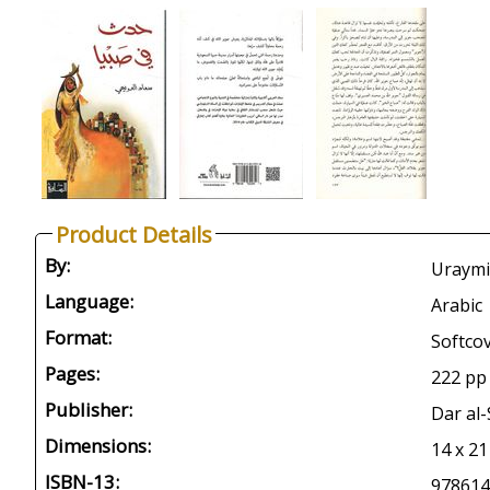
Product Details
By:
Language:
Arabic
Format:
Softco
Pages:
222 pp
Publisher:
Dar al-
Dimensions:
14 x 21
ISBN-13:
978614