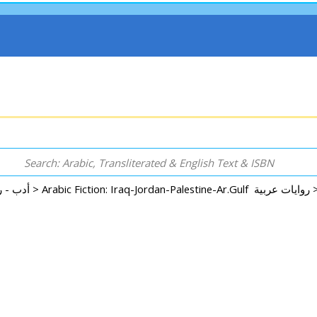
Arabic Fiction: Iraq-Jordan-Palestine-Ar.Gulf 
Arabic: Literature - Poetry - Fiction أدب - روايات - شعر - قصص >