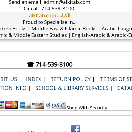
Send an email:
admin@alkitab.com
Or call:
714-539-8100.
alkitab.com الكتاب
Proud to Specialize In...
ldren Books | Middle East & Islamic Books | Arabic Lang
mic & Middle Eastern Studies | English-Arabic & Arabic-En
☎ 714-539-8100
SIT US
|
INDEX
|
RETURN POLICY
|
TERMS OF SE
TION INFO
|
SCHOOL & LIBRARY SERVICES
|
CATA
Shop With Security