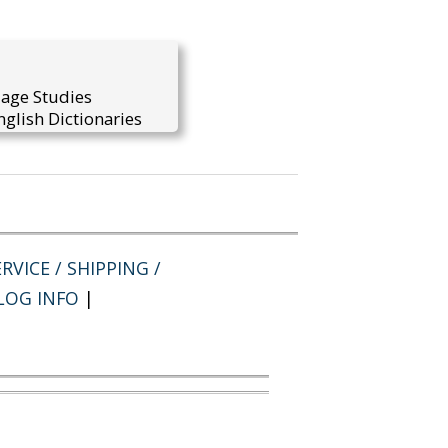
uage Studies
glish Dictionaries
RVICE / SHIPPING /
LOG INFO
|