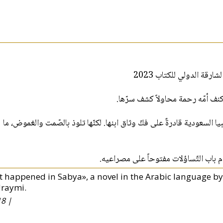
«ة الدولي للكتاب 2023
ي كنف أمّه رحمة محاولاً كشف سرّها
لسعودية قادرةٌ على فكّ وثاق ابنها. لكنّها تلوذ بالصّمت والغموض، ما
م باب التّساؤلات مفتوحاً على مصراعيه
It happened in Sabya», a novel in the Arabic language by
Uraymi.
8 |