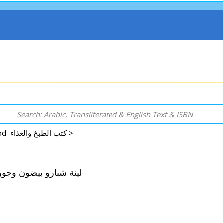
Cookbooks and Food كتب الطبخ والغذاء >
jina لينة شبارو بيضون وجورجينا سبتي طويل