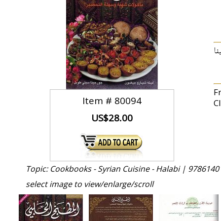
ا
Fr
Item #
80094
C
US$28.00
Topic: Cookbooks - Syrian Cuisine - Halabi |
9786140
select image to view/enlarge/scroll