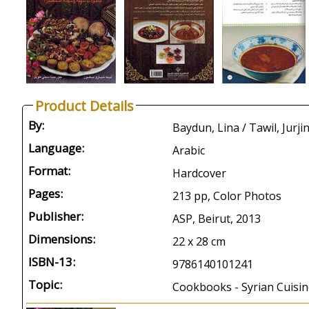
Product Details
By:
Language:
Arabic
Format:
Hardcover
Pages:
213 pp, Color Photos
Publisher:
ASP, Beirut, 2013
Dimensions:
22 x 28 cm
ISBN-13:
9786140101241
Topic:
Cookbooks - Syrian Cuisin