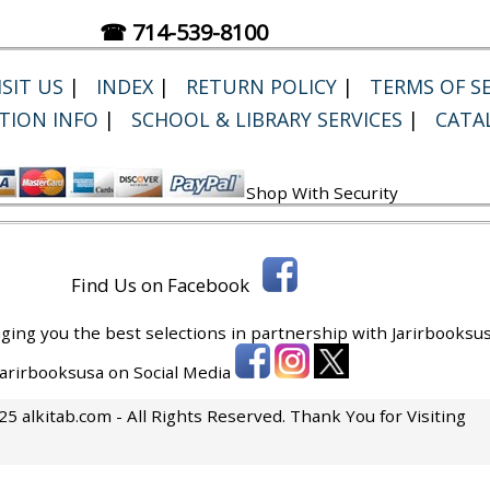
☎ 714-539-8100
SIT US
|
INDEX
|
RETURN POLICY
|
TERMS OF SE
TION INFO
|
SCHOOL & LIBRARY SERVICES
|
CATA
Shop With Security
Find Us on Facebook
ging you the best selections in partnership with
Jarirbooksus
 Jarirbooksusa on Social Media
5 alkitab.com - All Rights Reserved. Thank You for Visiting