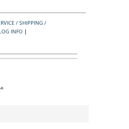
RVICE / SHIPPING /
LOG INFO
|
a.