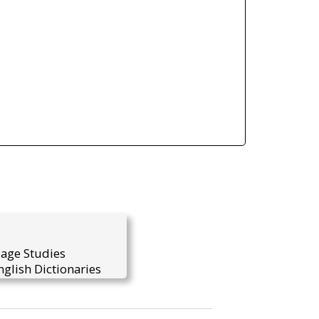
uage Studies
glish Dictionaries