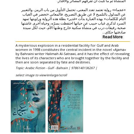
المنشأة ثم ما تلبث أن تفرقهم المصائر والأقدار.
«عجماء» رواية تعتمد تعدد المعنى، تحتمل التأويل من باب الرمز، والتعبير
عن المدلول بالتلميح لا عن طريق التصريح، فالمعاني «تحضر في الغياب
التام للكلمات» بهذه العبارة بدأت «غدير» بطلة هذه الرواية وراويتها تمهد
السرد لذكرى غياب حبيب عن حياتها احتفظت بسرّه، وحياة أخرى عاشتها
صحبة رفيقات درب في منشأة سكنية خارج وطنها الأم، حيث لكل سيدة
...
صادفتها حكاي
Read More
A mysterious explosion in a residential facility for Gulf and Arab
women in 1998 constitutes the central incident in the novel «Ajama»
by Bahraini writer Halimah Al-Satrawi, and it has the effect of revealing
the lives of its characters who are brought together by the facility and
then are soon separated by fate and destinies.
Topic: Arabic Fiction - Gulf - Bahrain |
9786140136267 |
select image to view/enlarge/scroll