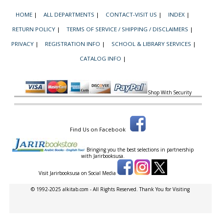
HOME
|
ALL DEPARTMENTS
|
CONTACT-VISIT US
|
INDEX
|
RETURN POLICY
|
TERMS OF SERVICE / SHIPPING / DISCLAIMERS
|
PRIVACY
|
REGISTRATION INFO
|
SCHOOL & LIBRARY SERVICES
|
CATALOG INFO
|
Shop With Security
Find Us on Facebook
Bringing you the best selections in partnership
with
Jarirbooksusa.
Visit Jarirbooksusa on Social Media
© 1992-2025 alkitab.com - All Rights Reserved. Thank You for Visiting