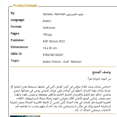
Product Details
By:
Satrawi, Halimah حليمة الستراوي
Language:
Arabic
Format:
Softcover
Pages:
196 pp
Publisher:
ASP, Beirut 2023
Dimensions:
14 x 20 cm
ISBN-13:
9786140136267
Topic:
Arabic Fiction - Gulf - Bahrain
وصف المنتج
من أجواء الرواية نقرأ:
«ينتابني غيابك، وعند نافذة غرفتي في أرض الوطن، التي في حضنها، تستيقظ بعدي لتتفتح كل
صباح، بتلات زهرة الصباح، أحملِّق في البتلات وفي غيابك. فتجري روحي في ممراتها، تجري
وتجري. تحلّق نحو الرقيع والقيدوم، تخترق الماروم وأرفلون وهيفوف وعروس، تلهث وتلهث
نحو عجماء. ينتابني الوجع، فأغذّي أفكار مخيلتي لتقوم بحبكة مربكة كسيناريوهات الأفلام
العجيبة الغريبة مثل قصتك في هذه الحياة، أُمَنّي نفسي أنَّ فاجعة كافتيريا المنشأة مجرّد تمثيلية
إسرائيلية الصنع، وإنك في مكان ما وسيصلني منك بعد أيام أو شهور بحسب ما يقتضيه أمر
الاختفاء، سيصلني اتصالك (…)».