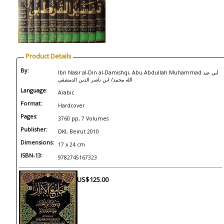
Product Details
By:
Ibn Nasir al-Din al-Damishqi, Abu Abdullah Muhammad أبي عبد
الله محمد/ ابن ناصر الدين الدمشقي
Language:
Arabic
Format:
Hardcover
Pages:
3760 pp, 7 Volumes
Publisher:
DKI, Beirut 2010
Dimensions:
17 x 24 cm
ISBN-13:
9782745167323
US$125.00