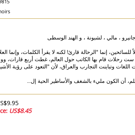
9815
oirs
انيرو ، مالي ، لشبونة ، و الهند الوسطى
اً للسائحين، إنما "الرحالة قارئ! لكنه لا يقرأ الكلمات، وإنما ا
ن ست رحلات قام بها الكاتب حول العالم، غطت أربع قارات، و
فت اللغات وتباينت التجارب والعراق، لأن "التعود على رؤية الأشي
...
علم، أن الكون مليء بالشغف والأساطير الحية إل
US$9.95
ice:
US$8.45