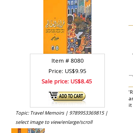
Item #
8080
Price: US$9.95
...
Sale price:
US$8.45
'
a
it
Topic: Travel Memoirs |
9789953369815 |
select image to view/enlarge/scroll