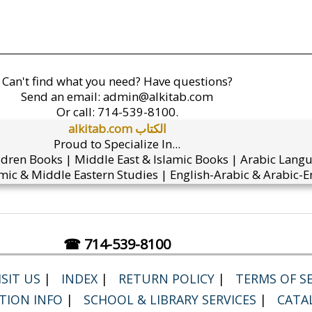
Can't find what you need? Have questions?
Send an email:
admin@alkitab.com
Or call:
714-539-8100.
alkitab.com الكتاب
Proud to Specialize In...
ldren Books | Middle East & Islamic Books | Arabic Lang
mic & Middle Eastern Studies | English-Arabic & Arabic-En
☎ 714-539-8100
SIT US
|
INDEX
|
RETURN POLICY
|
TERMS OF SE
TION INFO
|
SCHOOL & LIBRARY SERVICES
|
CATA