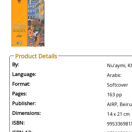
Product Details
By:
Language:
Arabic
Format:
Softcover
Pages:
163 pp
Publisher:
AIRP, Beiru
Dimensions:
14 x 21 cm
ISBN:
995336981