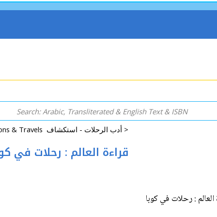
Odysseys, Expeditions & Travels أدب الرحلات - استكشاف >
ʼat al-ʻAlam : Riḥalat fī Kuba ... قراءة العالم : رحلات في كوبا