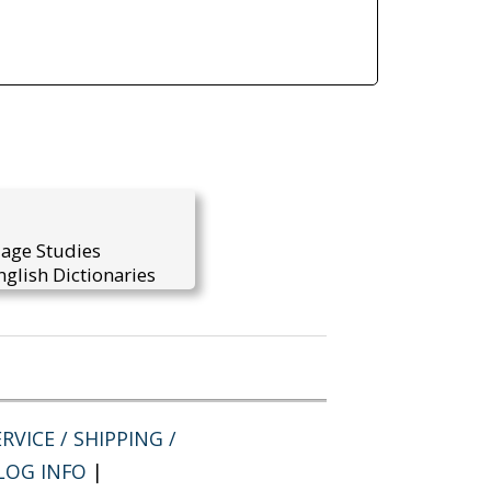
uage Studies
glish Dictionaries
RVICE / SHIPPING /
LOG INFO
|