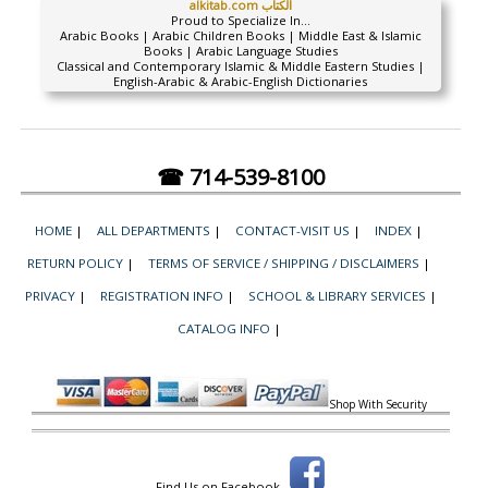
alkitab.com الكتاب
Proud to Specialize In...
Arabic Books | Arabic Children Books | Middle East & Islamic
Books | Arabic Language Studies
Classical and Contemporary Islamic & Middle Eastern Studies |
English-Arabic & Arabic-English Dictionaries
☎ 714-539-8100
HOME
|
ALL DEPARTMENTS
|
CONTACT-VISIT US
|
INDEX
|
RETURN POLICY
|
TERMS OF SERVICE / SHIPPING / DISCLAIMERS
|
PRIVACY
|
REGISTRATION INFO
|
SCHOOL & LIBRARY SERVICES
|
CATALOG INFO
|
Shop With Security
Find Us on Facebook