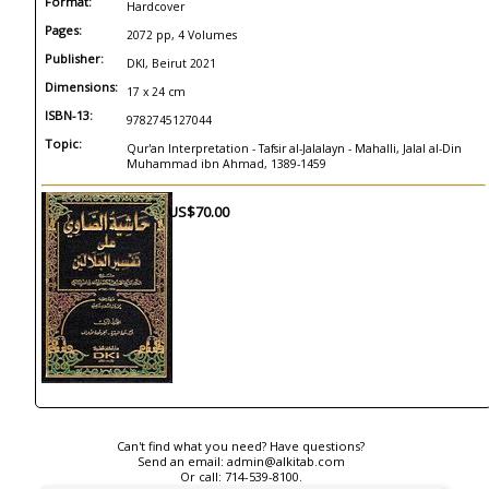
Format:
Hardcover
Pages:
2072 pp, 4 Volumes
Publisher:
DKI, Beirut 2021
Dimensions:
17 x 24 cm
ISBN-13:
9782745127044
Topic:
Qur'an Interpretation - Tafsir al-Jalalayn - Mahalli, Jalal al-Din
Muhammad ibn Ahmad, 1389-1459
US$70.00
Can't find what you need? Have questions?
Send an email:
admin@alkitab.com
Or call:
714-539-8100.