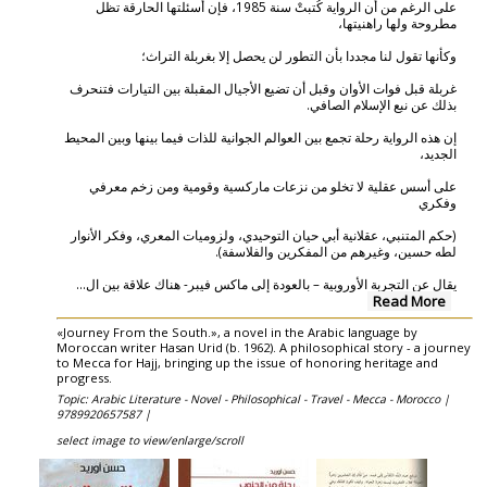
على الرغم من أن الرواية كُتبتْ سنة 1985، فإن أسئلتها الحارقة تظل
مطروحة ولها راهنيتها،
وكأنها تقول لنا مجددا بأن التطور لن يحصل إلا بغربلة التراث؛
غربلة قبل فوات الأوان وقبل أن تضيع الأجيال المقبلة بين التيارات فتنحرف
بذلك عن نبع الإسلام الصافي.
إن هذه الرواية رحلة تجمع بين العوالم الجوانية للذات فيما بينها وبين المحيط
الجديد،
على أسس عقلية لا تخلو من نزعات ماركسية وقومية ومن زخم معرفي
وفكري
(حكم المتنبي، عقلانية أبي حيان التوحيدي، ولزوميات المعري، وفكر الأنوار
لطه حسين، وغيرهم من المفكرين والفلاسفة).
...
يقال عن التجربة الأوروبية – بالعودة إلى ماكس فيبر- هناك علاقة بين ال
Read More
«Journey From the South.», a novel in the Arabic language by
Moroccan writer Hasan Urid (b. 1962). A philosophical story - a journey
to Mecca for Hajj, bringing up the issue of honoring heritage and
progress.
Topic: Arabic Literature - Novel - Philosophical - Travel - Mecca - Morocco |
9789920657587 |
select image to view/enlarge/scroll