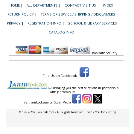
HOME
|
ALL DEPARTMENTS
|
CONTACT-VISIT US
|
INDEX
|
RETURN POLICY
|
TERMS OF SERVICE / SHIPPING / DISCLAIMERS
|
PRIVACY
|
REGISTRATION INFO
|
SCHOOL & LIBRARY SERVICES
|
CATALOG INFO
|
Shop With Security
Find Us on Facebook
Bringing you the best selections in partnership
with
Jarirbooksusa.
Visit Jarirbooksusa on Social Media
© 1992-2025 alkitab.com - All Rights Reserved. Thank You for Visiting