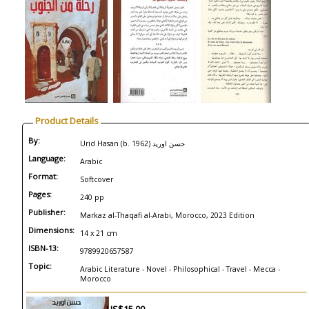
Product Details
By:
Urid Hasan (b. 1962) حسن اوريد
Language:
Arabic
Format:
Softcover
Pages:
240 pp
Publisher:
Markaz al-Thaqafi al-Arabi, Morocco, 2023 Edition
Dimensions:
14 x 21 cm
ISBN-13:
9789920657587
Topic:
Arabic Literature - Novel - Philosophical - Travel - Mecca -
Morocco