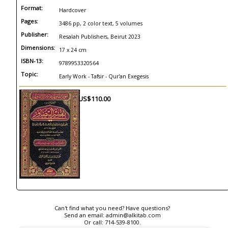
Format:
Hardcover
Pages:
3486 pp, 2 color text, 5 volumes
Publisher:
Resalah Publishers, Beirut 2023
Dimensions:
17 x 24 cm
ISBN-13:
9789953320564
Topic:
Early Work - Tafsir - Qur'an Exegesis
US$110.00
Can't find what you need? Have questions?
Send an email:
admin@alkitab.com
Or call:
714-539-8100.