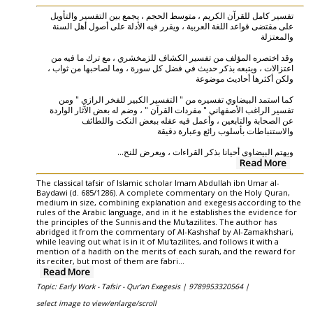
تفسير كامل للقرآن الكريم ، متوسط الحجم ، يجمع بين التفسير والتأويل
على مقتضى قواعد اللغة العربية ، ويقرر فيه الأدلة على أصول أهل السنة
والمعتزلة
وقد اختصره المؤلف من تفسير الكشاف للزمخشري ، مع ترك ما فيه من
اعتزالات ، ويتبعه بذكر حديث في فضل كل سورة ، وما لصاحبها من ثواب ،
ولكن أكثرها أحاديث موضوعة
كما استمد البيضاوي تفسيره من " التفسير الكبير للفخر الرازي " ومن
تفسير الراغب الأصفهاني " مفردات القرآن " ، وضم له بعض الآثار الواردة
عن الصحابة والتابعين ، وأعمل فيه عقله ببعض النكت واللطائف
والاستنباطات بأسلوب رائع وعبارة دقيقة
...
ويهتم البيضاوي أحيانا بذكر القراءات ، ويعرض للنح
Read More
The classical tafsir of Islamic scholar Imam Abdullah ibn Umar al-
Baydawi (d. 685/1286). A complete commentary on the Holy Quran,
medium in size, combining explanation and exegesis according to the
rules of the Arabic language, and in it he establishes the evidence for
the principles of the Sunnis and the Mu'tazilites. The author has
abridged it from the commentary of Al-Kashshaf by Al-Zamakhshari,
while leaving out what is in it of Mu'tazilites, and follows it with a
mention of a hadith on the merits of each surah, and the reward for
its reciter, but most of them are fabri...
Read More
Topic: Early Work - Tafsir - Qur'an Exegesis |
9789953320564 |
select image to view/enlarge/scroll