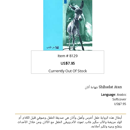
Item #
8129
US$7.95
Currently Out Of Stock
Shihadat Atan شهادة أتان
Language:
Arabic
Softcover
US$7.95
أبطال هذه الرواية طفل أخرس وأهبل، وأتان هي صديقة الطفل، وصوفيّ قليل الكلام. أم
الولد مريضة والأب سكّير غائب. تموت الأم ويبقى الطفل مع الأتان. ومن خلال الأحداث
يتفتّح وعيه وتكبر أحلامه.