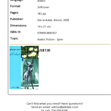
Arabic
Format:
Softcover
Pages:
182 pp
Publisher:
Dar al-Adab, Beirut, 2008
Dimensions:
14 x 21 cm
ISBN-13:
9789953890357
Topic:
Arabic Fiction - Syria
US$7.95
Can't find what you need? Have questions?
Send an email:
admin@alkitab.com
Or call:
714-539-8100.