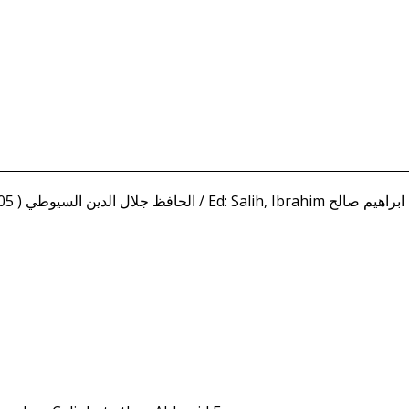
Suyuti, Hafiz Jalal al-Din (d. 911/1505 ) الحافظ جلال الدين السيوطي / Ed: Salih, Ibrahim ابراهيم صالح