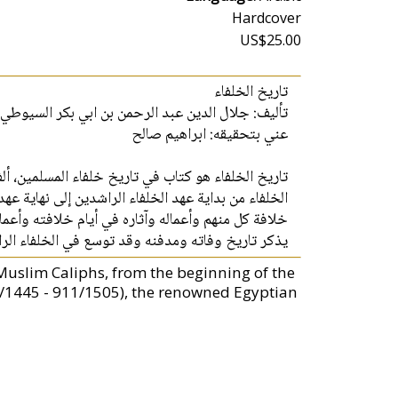
Hardcover
US$25.00
تاريخ الخلفاء
تأليف: جلال الدين عبد الرحمن بن ابي بكر السيوطي
عني بتحقيقه: ابراهيم صالح
تاريخ الخلفاء هو كتاب في تاريخ خلفاء المسلمين، 
الخلفاء من بداية عهد الخلفاء الراشدين إلى نهاية ع
خلافة كل منهم وأعماله وآثاره في أيام خلافته وأعماله
يذكر تاريخ وفاته ومدفنه وقد توسع في الخلفاء ال.
 Muslim Caliphs, from the beginning of the
9/1445 - 911/1505), the renowned Egyptian