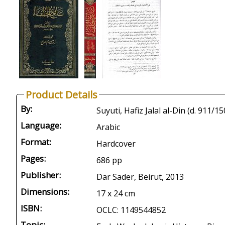
Product Details
By:
Language:
Arabic
Format:
Hardcover
Pages:
686 pp
Publisher:
Dar Sader, Beirut, 2013
Dimensions:
17 x 24 cm
ISBN:
OCLC: 1149544852
Topic: