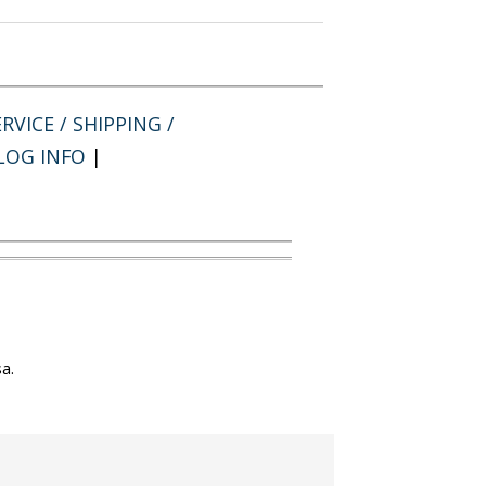
RVICE / SHIPPING /
LOG INFO
|
a.