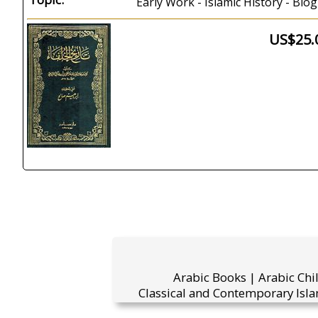
Early Work - Islamic History - Bio
US$25.
Arabic Books | Arabic Chi
Classical and Contemporary Isla