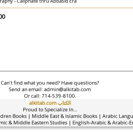
graphy - Caliphate thru Abbasid Era
00
Can't find what you need? Have questions?
Send an email:
admin@alkitab.com
Or call:
714-539-8100.
alkitab.com الكتاب
Proud to Specialize In...
ldren Books | Middle East & Islamic Books | Arabic Lang
mic & Middle Eastern Studies | English-Arabic & Arabic-En