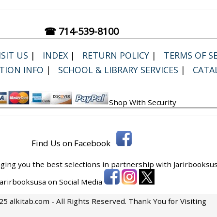
☎ 714-539-8100
SIT US
|
INDEX
|
RETURN POLICY
|
TERMS OF SE
TION INFO
|
SCHOOL & LIBRARY SERVICES
|
CATA
Shop With Security
Find Us on Facebook
ging you the best selections in partnership with
Jarirbooksus
 Jarirbooksusa on Social Media
5 alkitab.com - All Rights Reserved. Thank You for Visiting