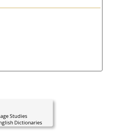
uage Studies
glish Dictionaries