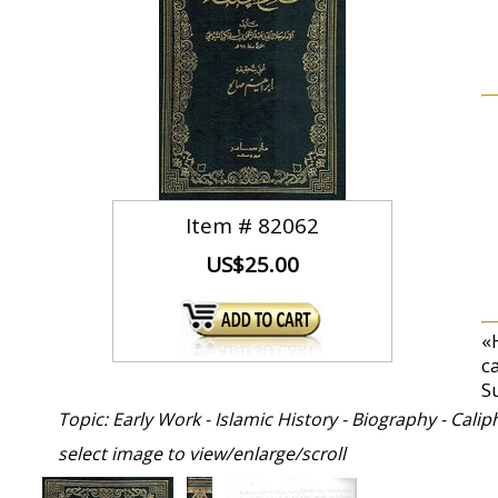
Item #
82062
US$25.00
«
c
S
Topic: Early Work - Islamic History - Biography - Cali
select image to view/enlarge/scroll