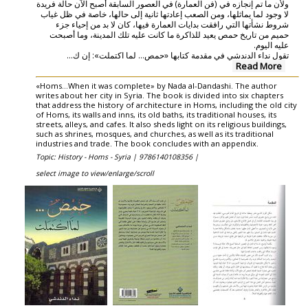
ولأن ما تم إنجازه في (فن العمارة) في العصور السابقة أصبح الآن حالة فريدة
لا وجود لما يماثلها، ومن الصعب إعادتها ثانية إلى حالها، خاصة في ظل غياب
شروط نشأتها التي رافقت بدايات العمارة فيها، كان لا بد من إحياء جزء
حميم من تاريخ حمص يعيد للذاكرة ما كانت عليه تلك المدينة، وما أصبحت
عليه اليوم.
...
تقول نداء الدندشي في مقدمة كتابها «حمص... لما اكتملت»: إن ك
Read More
«Homs...When it was complete» by Nada al-Dandashi. The author
writes about her city in Syria. The book is divided into six chapters
that address the history of architecture in Homs, including the old city
of Homs, its walls and inns, its old baths, its traditional houses, its
streets, alleys, and cafes. It also sheds light on its religious buildings,
such as shrines, mosques, and churches, as well as its traditional
industries and trade. The book concludes with an appendix.
Topic: History - Homs - Syria |
9786140108356 |
select image to view/enlarge/scroll