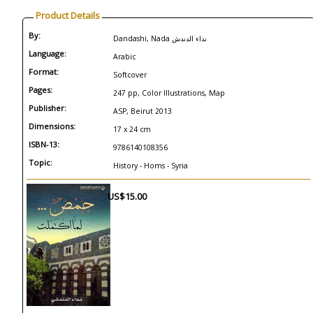
Product Details
By:
Dandashi, Nada نداء الدندش
Language:
Arabic
Format:
Softcover
Pages:
247 pp, Color Illustrations, Map
Publisher:
ASP, Beirut 2013
Dimensions:
17 x 24 cm
ISBN-13:
9786140108356
Topic:
History - Homs - Syria
US$15.00