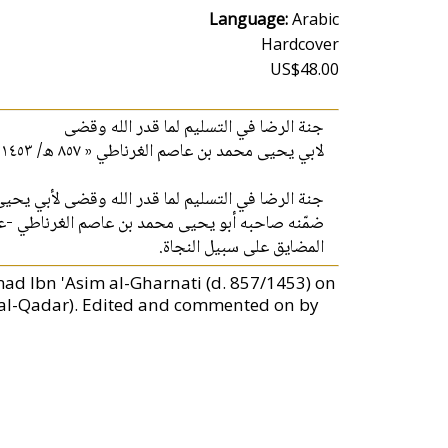
Language:
Arabic
Hardcover
US$48.00
جنة الرضا في التسليم لما قدر الله وقضى
لابي يحيى محمد بن عاصم الغرناطي « ٨٥٧ ه/ ١٤٥٣ م » , حققه وعلق عليه بشار عواد معروف، صلاح محمد جرار
جنة الرضا في التسليم لما قدر الله وقضى لأبي يح،
ضمّنه صاحبه أبو يحيى محمد بن عاصم الغرناطي -عالم أ
المضايق على سبيل النجاة.
 Ibn 'Asim al-Gharnati (d. 857/1453) on
a wal-Qadar). Edited and commented on by