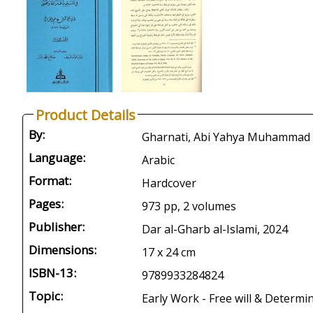
Product Details
By:
Language:
Arabic
Format:
Hardcover
Pages:
973 pp, 2 volumes
Publisher:
Dar al-Gharb al-Islami, 2024
Dimensions:
17 x 24 cm
ISBN-13:
9789933284824
Topic:
Early Work - Free will & Determi