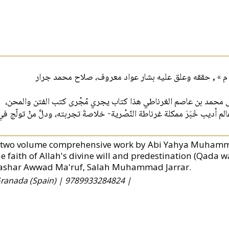
يى محمد بن عاصم الغرناطي هذا كتاب يجري مُجْرى كتب الفتن والمحن
ديب خَبَرَ ممكلة غرناطة النّصْرية- خلاصةَ تجربته، ودلَّ منْ تولّج في
 two volume comprehensive work by Abi Yahya Muhammad
he faith of Allah's divine will and predestination (Qad
ashar Awwad Ma'ruf, Salah Muhammad Jarrar.
 Granada (Spain) |
9789933284824 |