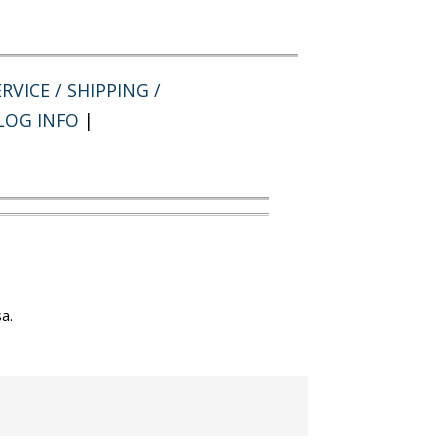
RVICE / SHIPPING /
LOG INFO
|
a.