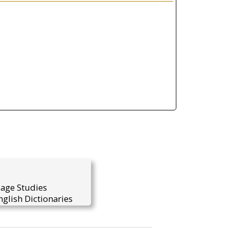
uage Studies
glish Dictionaries