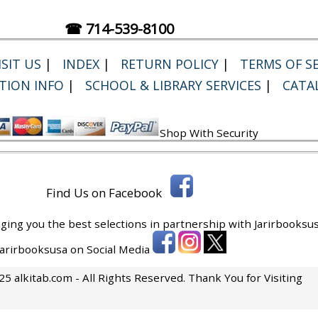
☎ 714-539-8100
SIT US
|
INDEX
|
RETURN POLICY
|
TERMS OF SE
TION INFO
|
SCHOOL & LIBRARY SERVICES
|
CATA
Shop With Security
Find Us on Facebook
ging you the best selections in partnership with
Jarirbooksus
 Jarirbooksusa on Social Media
5 alkitab.com - All Rights Reserved. Thank You for Visiting