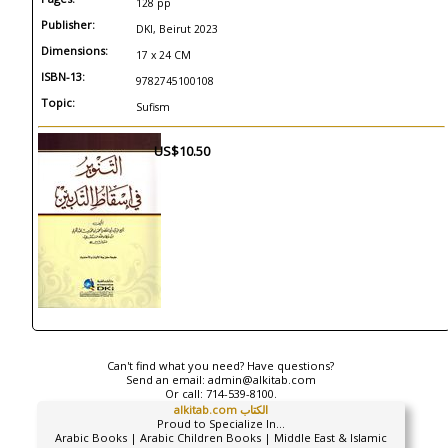
128 pp
Publisher:
DKI, Beirut 2023
Dimensions:
17 x 24 CM
ISBN-13:
9782745100108
Topic:
Sufism
US$10.50
Can't find what you need? Have questions?
Send an email:
admin@alkitab.com
Or call:
714-539-8100.
alkitab.com الكتاب
Proud to Specialize In...
Arabic Books | Arabic Children Books | Middle East & Islamic