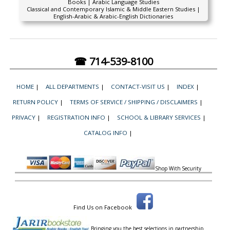
Books | Arabic Language Studies
Classical and Contemporary Islamic & Middle Eastern Studies |
English-Arabic & Arabic-English Dictionaries
☎ 714-539-8100
HOME
|
ALL DEPARTMENTS
|
CONTACT-VISIT US
|
INDEX
|
RETURN POLICY
|
TERMS OF SERVICE / SHIPPING / DISCLAIMERS
|
PRIVACY
|
REGISTRATION INFO
|
SCHOOL & LIBRARY SERVICES
|
CATALOG INFO
|
Shop With Security
Find Us on Facebook
Bringing you the best selections in partnership