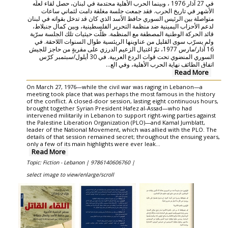
في 27 آذار 1976 ، وبينما الحرب الأهلية محتدمة في لبنان، حصل لقاء لعلّه
الأشهر في تاريخ الحرب. فقد جمعت جلسة مغلقة دامت لثماني ساعات
متواصلة بين الرئيس السوري حافظ الأسد الذي كان قد تدخل بقواته في لبنان
لدعم الأحزاب اليمينية ضد منظمة التحرير الفلسطينية، وبين كمال جنبلاط،
قائد الحركة الوطنية المصطفة مع المنظمة. ظلّت حيثيات تلك الجلسة سرّية
ولم يسرّب سوى القليل من عناوينها الريئسية طوال السنوات اللاحقة. في
16 آذار/مارس 1977، تمّ اغتيال الزعيم الدرزي على مقربةٍ من حاجز للجيش
السوري المنضوي تحت قوات الردع العربية. في 30 أيلول/سبتمبر كرّس
اتفاق الطائف نهاية الحرب الأهلية، وفي الع...
Read More
On March 27, 1976—while the civil war was raging in Lebanon—a
meeting took place that was perhaps the most famous in the history
of the conflict. A closed-door session, lasting eight continuous hours,
brought together Syrian President Hafez al-Assad—who had
intervened militarily in Lebanon to support right-wing parties against
the Palestine Liberation Organization (PLO)—and Kamal Jumblatt,
leader of the National Movement, which was allied with the PLO. The
details of that session remained secret; throughout the ensuing years,
only a few of its main highlights were ever leak...
Read More
Topic: Fiction - Lebanon |
9786140606760 |
select image to view/enlarge/scroll