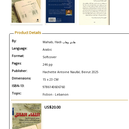
Product Details
By:
Wahab, Hadi هادي وهاب
Language:
Arabic
Format:
Softcover
Pages:
246 pp
Publisher:
Hachette Antoine Naufal, Beirut 2025
Dimensions:
15 x 23 CM
ISBN-13:
9786140606760
Topic:
Fiction - Lebanon
US$20.00