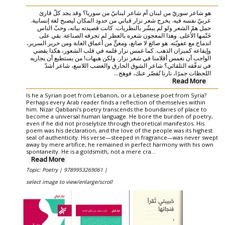
هو شاعر سوريّ من لبنان أم شاعر لبنانيّ من سوريا؟ وقد يجد كلّ قارئ
عربيّ نفسه فيه. يخرج شعر نزار قباني من حدود المكان ليصبح لغة إنسانية.
حمل همّ الشعر ولو لم يبشّر بالنظريات. كانت قصيدته بيانه، وحبّ الناس
خَتْمها الأعلى. وهذا المعجون شعره بالعطر لم تجرفه الصناعة. بقي على
اندماج مع عفويّته. هو صائغ لا صانع، ومغنٍّ من أعماق الغابة ومن حرير السرير،
وإيقاعه كميزان الذهب. كما غمس نزار قلمه في قلب الشعور، هكذا يقضي
الواجب أن نغمس أقلامنا في شعر نزار. ولكن هيهات! من يستطيع أن يجاريه
في تدفّقه التلقائي؟ شاعر الشوق الحارق والغضب اللاسع، شاعر أشدّ
اللحظات جمرًا، نارنا تُقصّر عنك، فوهج...
Read More
Is he a Syrian poet from Lebanon, or a Lebanese poet from Syria?
Perhaps every Arab reader finds a reflection of themselves within
him. Nizar Qabbani’s poetry transcends the boundaries of place to
become a universal human language. He bore the burden of poetry,
even if he did not proselytize through theoretical manifestos. His
poem was his declaration, and the love of the people was its highest
seal of authenticity. His verse—steeped in fragrance—was never swept
away by mere artifice; he remained in perfect harmony with his own
spontaneity. He is a goldsmith, not a mere cra...
Read More
Topic: Poetry |
9789953269061 |
select image to view/enlarge/scroll