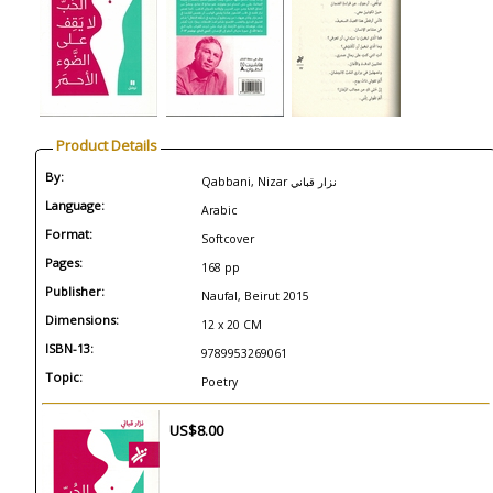
Product Details
By:
Qabbani, Nizar نزار قباني
Language:
Arabic
Format:
Softcover
Pages:
168 pp
Publisher:
Naufal, Beirut 2015
Dimensions:
12 x 20 CM
ISBN-13:
9789953269061
Topic:
Poetry
US$8.00