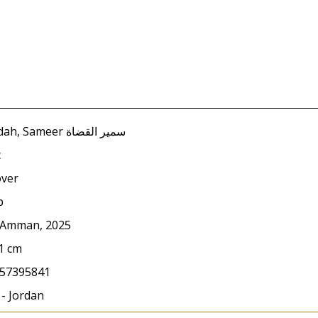
Al-Qudah, Sameer سمير القضاة
c
over
p
, Amman, 2025
21 cm
57395841
 - Jordan