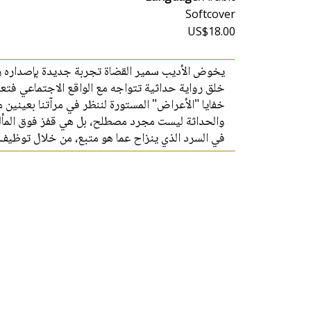
Softcover
US$18.00
يخوض الأديب سمير القضاة تجربة جديدة بإصداره رواي
خلق رواية حداثية تتواجه مع الواقع الاجتماعي فت
خفايا "الأعراض" المستورة لننظر في مرآتنا بعيني.
والحداثة ليست مجرد مصطلح، بل هي قفز فوق المألوف
في السرد الذي ينزاح عما هو متبع، من خلال توظيف .