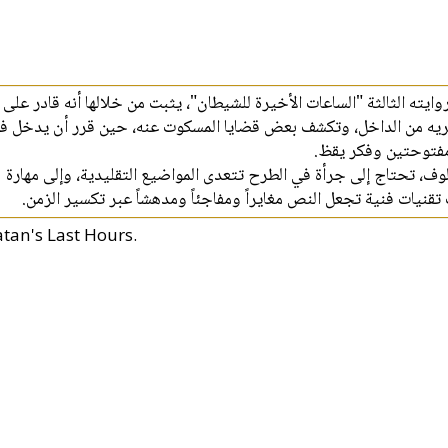
ته الثالثة "الساعات الأخيرة للشيطان"، يثبت من خلالها أنه قادر على
عريه من الداخل، وتكشف بعض قضايا المسكوت عنه، حين قرر أن يدخل ف
ن مفتوحتين وفكر يقظ
، تحتاج إلى جرأة في الطرح تتعدى المواضيع التقليدية، وإلى مهارة
تقنيات فنية تجعل النص مغايراً ومفاجئاً ومدهشاً عبر تكسير الزمن
atan's Last Hours.