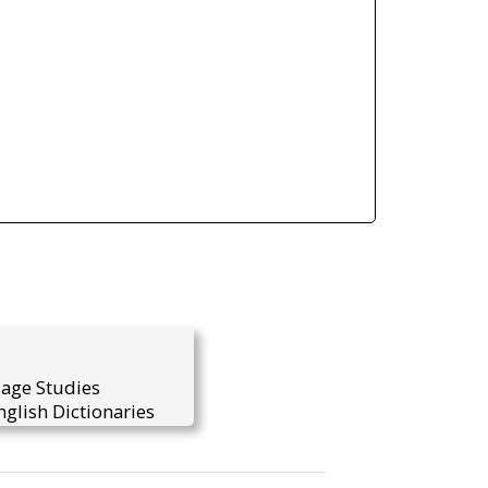
uage Studies
glish Dictionaries