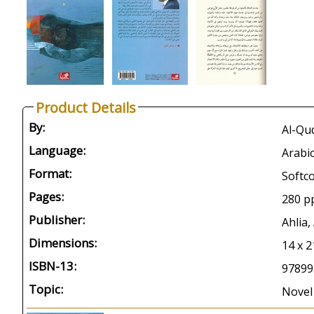
Product Details
By:
Language:
Arabi
Format:
Softc
Pages:
280 p
Publisher:
Ahlia
Dimensions:
14 x 
ISBN-13:
97899
Topic:
Novel