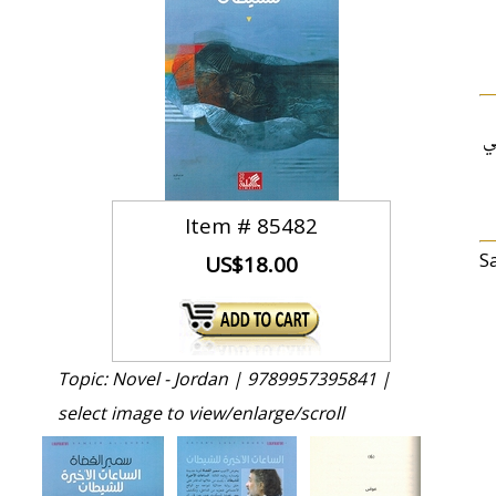
ي
Item #
85482
S
US$18.00
Topic: Novel - Jordan |
9789957395841 |
select image to view/enlarge/scroll