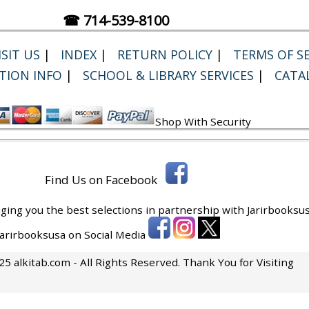
☎ 714-539-8100
SIT US
|
INDEX
|
RETURN POLICY
|
TERMS OF SE
TION INFO
|
SCHOOL & LIBRARY SERVICES
|
CATA
Shop With Security
Find Us on Facebook
ging you the best selections in partnership with
Jarirbooksus
 Jarirbooksusa on Social Media
5 alkitab.com - All Rights Reserved. Thank You for Visiting