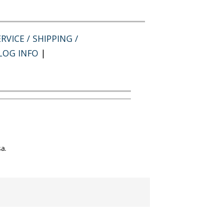
RVICE / SHIPPING /
LOG INFO
|
a.