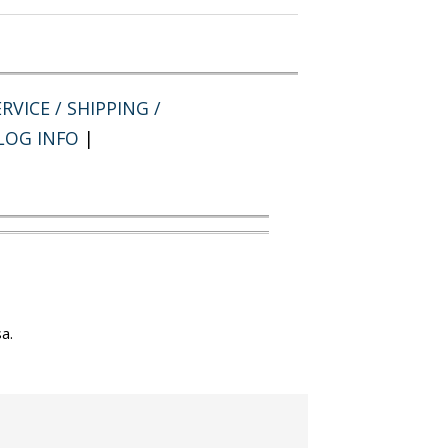
RVICE / SHIPPING /
LOG INFO
|
a.