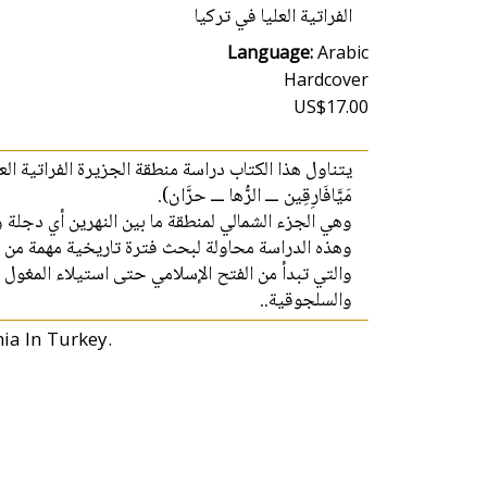
الفراتية العليا في تركيا
Language:
Arabic
Hardcover
US$17.00
يتناول هذا الكتاب دراسة منطقة الجزيرة الفراتية العليا
مَيَّافَارِقِين ـــ الرُّها ـــ حرَّان).
وهي الجزء الشمالي لمنطقة ما بين النهرين أي دجلة .
وهذه الدراسة محاولة لبحث فترة تاريخية مهمة من .
والتي تبدأ من الفتح الإسلامي حتى استيلاء المغول عل
والسلجوقية..
ia In Turkey.