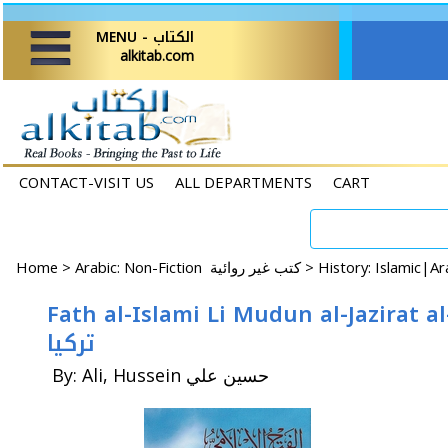
MENU - الكتاب
alkitab.com
CONTACT-VISIT US
ALL DEPARTMENTS
CART
Home
>
Arabic: Non-Fiction كتب غير روائية >
Fath al-Islami Li Mudun al-Jazirat al-Furatiyah al-Aliyah fi T
تركيا
By: Ali, Hussein حسين علي