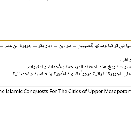
 في تركيا ومدنها (نَصِيبِين ـــ ماردين ـــ ديار بكر ـــ جزيرة ابن عمر ـــ
والفرات
فترات تاريخ هذه المنطقة المزدحمة بالأحداث والتغيرات
ى الجزيرة الفراتية مروراً بالدولة الأموية والعباسية والحمدانية
he Islamic Conquests For The Cities of Upper Mesopotam