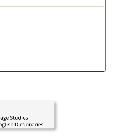
uage Studies
glish Dictionaries