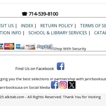
☎ 714-539-8100
SIT US
|
INDEX
|
RETURN POLICY
|
TERMS OF SE
TION INFO
|
SCHOOL & LIBRARY SERVICES
|
CATA
Shop With Security
Find Us on Facebook
ging you the best selections in partnership with
Jarirbooksus
 Jarirbooksusa on Social Media
5 alkitab.com - All Rights Reserved. Thank You for Visiting