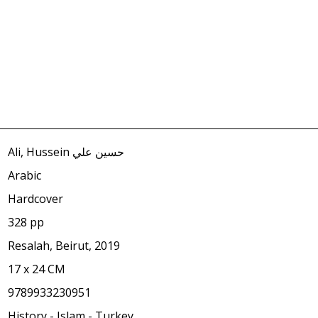
Ali, Hussein حسين علي
Arabic
Hardcover
328 pp
Resalah, Beirut, 2019
17 x 24 CM
9789933230951
History - Islam - Turkey