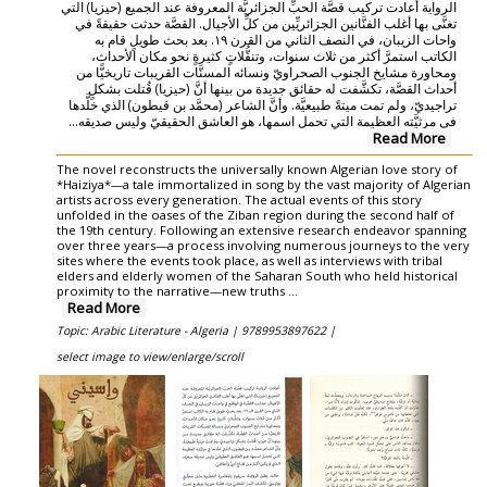
الرواية أعادت تركيب قصَّة الحبِّ الجزائريَّة المعروفة عند الجميع (حيزيا) التي
تغنَّى بها أغلب الفنَّانين الجزائريِّين من كلِّ الأجيال. القصَّة حدثت حقيقةً في
واحات الزيبان، في النصف الثاني من القرن ١٩. بعد بحث طويلٍ قام به
الكاتب استمرَّ أكثر من ثلاث سنوات، وتنقُّلاتٍ كثيرةٍ نحو مكان الأحداث،
ومحاورة مشايخ الجنوب الصحراويّ ونسائه المسنَّات القريبات تاريخيًّا من
أحداث القصَّة، تكشَّفت له حقائق جديدة من بينها أنَّ (حيزيا) قُتلت بشكلٍ
تراجيديّ، ولم تمت ميتةً طبيعيَّة. وأنَّ الشاعر (محمَّد بن قيطون) الذي خلَّدها
في مرثيَّته العظيمة التي تحمل اسمها، هو العاشق الحقيقيّ وليس صديقه...
Read More
The novel reconstructs the universally known Algerian love story of
*Haiziya*—a tale immortalized in song by the vast majority of Algerian
artists across every generation. The actual events of this story
unfolded in the oases of the Ziban region during the second half of
the 19th century. Following an extensive research endeavor spanning
over three years—a process involving numerous journeys to the very
sites where the events took place, as well as interviews with tribal
elders and elderly women of the Saharan South who held historical
proximity to the narrative—new truths ...
Read More
Topic: Arabic Literature - Algeria |
9789953897622 |
select image to view/enlarge/scroll