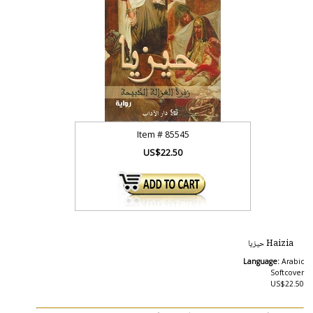
Item #
85545
US$22.50
Haizia حيزيا
Language:
Arabic
Softcover
US$22.50