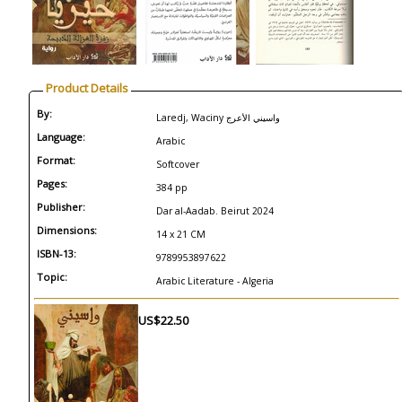
Product Details
By:
Laredj, Waciny واسيني الأعرج
Language:
Arabic
Format:
Softcover
Pages:
384 pp
Publisher:
Dar al-Aadab. Beirut 2024
Dimensions:
14 x 21 CM
ISBN-13:
9789953897622
Topic:
Arabic Literature - Algeria
US$22.50