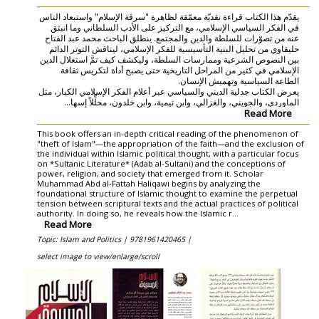
يقدّم هذا الكتاب قراءة نقديّة معمّقة لظاهرة "سرقة الإسلام" واستبعاد الناس
في الفكر السياسي الإسلامي، مع التركيز على الأدب السلطاني وما انبثق
عنه من تصوّرات للسلطة والدين والمجتمع. ينطلق الباحث محمد عبد الفتاح
حليقاوي من تحليل البنية التأسيسية للفكر الإسلامي، ليناقش التوتر الدائم
بين النصوص الشرعية وممارسات السلطة، وليكشف كيف تمَّ استغلال الدين
الإسلامي في كثير من المراحل التاريخية حتى يصبح أداة لتكريس ثقافة
الطاعة السياسية وتهميش الإنسان.
يعرض الكتاب جدلية الديني والسياسي عبر أعلام الفكر الإسلامي الكبار، مثل
...
الماوردي، والجويني، والغزالي، وابن تيمية، وابن خلدون، محلِّلاً إسها
Read More
This book offers an in-depth critical reading of the phenomenon of
"theft of Islam"—the appropriation of the faith—and the exclusion of
the individual within Islamic political thought, with a particular focus
on *Sultanic Literature* (Adab al-Sultani) and the conceptions of
power, religion, and society that emerged from it. Scholar
Muhammad Abd al-Fattah Haliqawi begins by analyzing the
foundational structure of Islamic thought to examine the perpetual
tension between scriptural texts and the actual practices of political
authority. In doing so, he reveals how the Islamic r...
Read More
Topic: Islam and Politics |
9781961420465 |
select image to view/enlarge/scroll