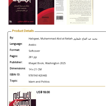
Product Details
By:
Haliqawi, Muhammad Abd al-Fattah محمد عبد الفتاح حليقاوي
Language:
Arabic
Format:
Softcover
Pages:
281 pp
Publisher:
Khayat Book, Washington 2025
Dimensions:
14 x 21 CM
ISBN-13:
9781961420465
Topic:
Islam and Politics
US$18.00