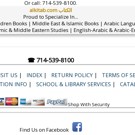
Or call:
714-539-8100.
alkitab.com الكتاب
Proud to Specialize In...
ldren Books | Middle East & Islamic Books | Arabic Lang
mic & Middle Eastern Studies | English-Arabic & Arabic-En
☎ 714-539-8100
SIT US
|
INDEX
|
RETURN POLICY
|
TERMS OF SE
TION INFO
|
SCHOOL & LIBRARY SERVICES
|
CATA
Shop With Security
Find Us on Facebook