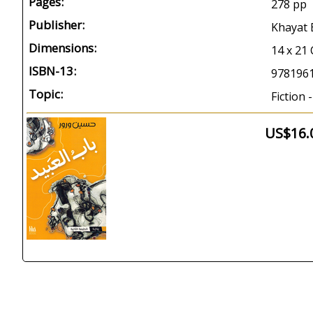
Pages:
278 pp
Publisher:
Khayat 
Dimensions:
14 x 21
ISBN-13:
978196
Topic:
Fiction -
US$16.