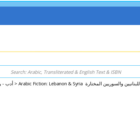
Arabic: Literature - Poetry - Fiction أدب - روايات - شعر - قصص >