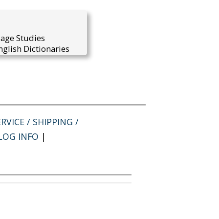
uage Studies
glish Dictionaries
RVICE / SHIPPING /
LOG INFO
|