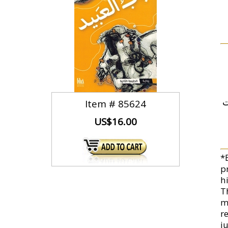
ت
Item #
85624
US$16.00
*
p
hi
T
mi
r
ju