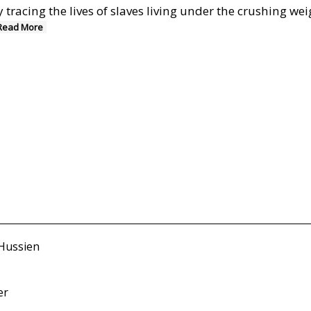
y tracing the lives of slaves living under the crushing we
Read More
Hussien
er